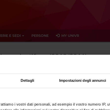
ERIE E SEDI
PERSONE
MY UNIVR
glese scientifico - (2010/2011)
Dettagli
Impostazioni degli annunci
tato trovato alcun seminario relativo all'insegnamento Inglese scie
eminari
rattiamo i vostri dati personali, ad esempio il vostro numero IP, 