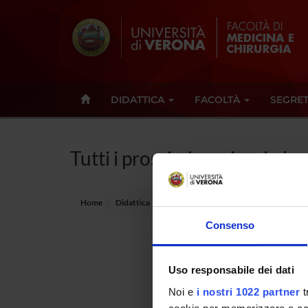
DIDATTICA
FACOLTÀ
SEGRET
Tutti i prossimi seminari - In
Home
Didattica
Seminari
Consenso
Non è s
Uso responsabile dei dati
Tot 0 S
Noi e
i nostri 1022 partner
t