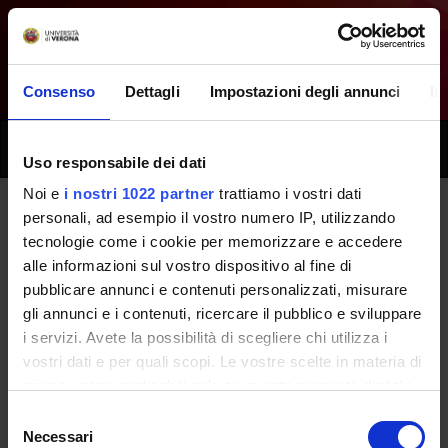
Consenso
Dettagli
Impostazioni degli annunci
In
Toggle
Uso responsabile dei dati
naviga
Noi e
i nostri 1022 partner
trattiamo i vostri dati
personali, ad esempio il vostro numero IP, utilizzando
Tutti i prossimi seminari -
tecnologie come i cookie per memorizzare e accedere
alle informazioni sul vostro dispositivo al fine di
Pedagogia e Letteratura dello
pubblicare annunci e contenuti personalizzati, misurare
Sport [
Gruppo A
] - (2008/2009)
gli annunci e i contenuti, ricercare il pubblico e sviluppare
i servizi. Avete la possibilità di scegliere chi utilizza i
vostri dati e per quali scopi. Le vostre scelte in materia di
Home
Didattica
Seminari
privacy sono applicabili solo su questa proprietà digitale
in cui avete effettuato le vostre scelte. È possibile
Selezione
modificare o revocare il proprio consenso in qualsiasi
Necessari
del