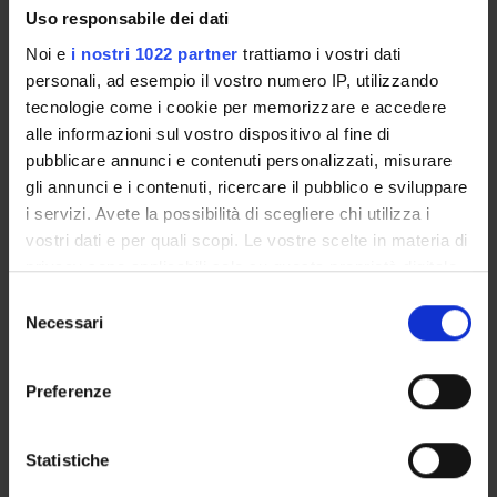
Come iscriversi
Uso responsabile dei dati
Piani didattici
Noi e
i nostri 1022 partner
trattiamo i vostri dati
Insegnamenti
personali, ad esempio il vostro numero IP, utilizzando
Bacheca avvisi
tecnologie come i cookie per memorizzare e accedere
alle informazioni sul vostro dispositivo al fine di
Organi collegiali e di governo
pubblicare annunci e contenuti personalizzati, misurare
Documenti
gli annunci e i contenuti, ricercare il pubblico e sviluppare
i servizi. Avete la possibilità di scegliere chi utilizza i
Servizio Studenti Internazionali
vostri dati e per quali scopi. Le vostre scelte in materia di
privacy sono applicabili solo su questa proprietà digitale
in cui avete effettuato le vostre scelte. È possibile
Selezione
OFFERTA FORMATIVA
modificare o revocare il proprio consenso in qualsiasi
Necessari
del
momento dalla Dichiarazione sui cookie o facendo clic
consenso
sull'icona di attivazione della privacy.
SEMESTRE FILTRO
Preferenze
CORSI DI LAUREA
Con il tuo consenso, vorremmo anche:
raccogliere informazioni sulla tua posizione
Statistiche
CORSI DI LAUREA MAGISTRALE
geografica, con un'approssimazione di qualche