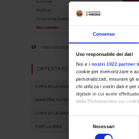
Courses
TITLE
Notices
Regola
Governing bodies
Documents
Consenso
International Students
Uso responsabile dei dati
Noi e
i nostri 1022 partner
t
OFFERTA FORMATIVA
cookie per memorizzare e acce
personalizzati, misurare gli an
chi utilizza i vostri dati e pe
CORSI DI LAUREA
digitale in cui avete effettua
SEMESTRE FILTRO
dalla Dichiarazione sui cookie
CORSI DI LAUREA MAGISTRALE
Con il tuo consenso, vorrem
Selezione
raccogliere informazi
Necessari
del
POST LAUREA
Identificare il tuo di
consenso