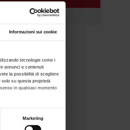
AST UPDATE)
11
Informazioni sui cookie
utilizzando tecnologie come i
re annunci e contenuti
vete la possibilità di scegliere
li solo su questa proprietà
consenso in qualsiasi momento
alche metro,
Marketing
e specifiche (impronte