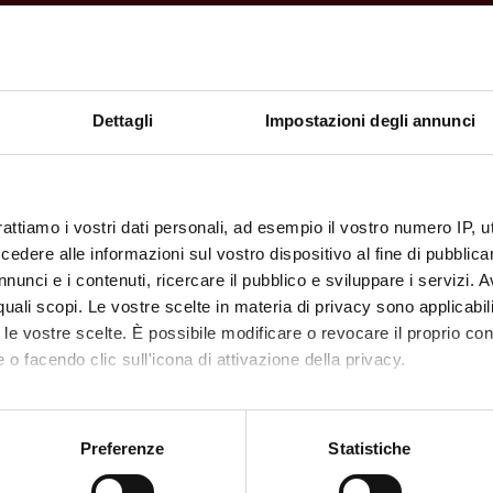
FORMAT (LANGUAGE, SIZE, L
mento didattico
pdf, it, 1318 KB, 11/03/
Dettagli
Impostazioni degli annunci
rattiamo i vostri dati personali, ad esempio il vostro numero IP, 
dere alle informazioni sul vostro dispositivo al fine di pubblica
nunci e i contenuti, ricercare il pubblico e sviluppare i servizi. A
r quali scopi. Le vostre scelte in materia di privacy sono applicabi
to le vostre scelte. È possibile modificare o revocare il proprio 
 o facendo clic sull'icona di attivazione della privacy.
mo anche:
oni sulla tua posizione geografica, con un'approssimazione di qu
Preferenze
Statistiche
spositivo, scansionandolo attivamente alla ricerca di caratteristich