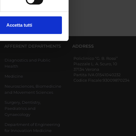
ezione dettagli
. Puoi
Accetta tutti
l media e per analizzare il
ostri partner che si occupano
azioni che hai fornito loro o
AFFERENT DEPARTMENTS
ADDRESS
Policlinico “G. B. Rossi”
Diagnostics and Public
Piazzale L. A. Scuro, 10
Health
37134 Verona
Partita IVA 01541040232
Medicine
Codice Fiscale:93009870234
Neurosciences, Biomedicine
and Movement Sciences
Surgery, Dentistry,
Paediatrics and
Gynaecology
Department of Engineering
for Innovation Medicine