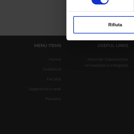
digitali).
Approfondisci come vengono el
modificare o ritirare il tuo 
Rifiuta
Utilizziamo i cookie per perso
nostro traffico. Condividiamo 
di analisi dei dati web, pubbl
MENU ITEMS
USEFUL LINKS
che hanno raccolto dal tuo uti
Home
Azienda Ospedaliera
Universitaria Integrata
Didattica
Facoltà
Segreterie e sedi
Persone