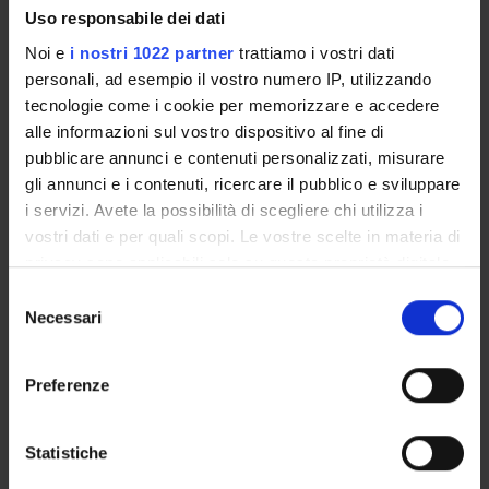
Come iscriversi
Uso responsabile dei dati
Piani didattici
Noi e
i nostri 1022 partner
trattiamo i vostri dati
Insegnamenti
personali, ad esempio il vostro numero IP, utilizzando
Bacheca avvisi
tecnologie come i cookie per memorizzare e accedere
alle informazioni sul vostro dispositivo al fine di
Organi collegiali e di governo
pubblicare annunci e contenuti personalizzati, misurare
Documenti
gli annunci e i contenuti, ricercare il pubblico e sviluppare
i servizi. Avete la possibilità di scegliere chi utilizza i
Servizio Studenti Internazionali
vostri dati e per quali scopi. Le vostre scelte in materia di
privacy sono applicabili solo su questa proprietà digitale
in cui avete effettuato le vostre scelte. È possibile
Selezione
OFFERTA FORMATIVA
modificare o revocare il proprio consenso in qualsiasi
Necessari
del
momento dalla Dichiarazione sui cookie o facendo clic
consenso
sull'icona di attivazione della privacy.
SEMESTRE FILTRO
Preferenze
CORSI DI LAUREA
Con il tuo consenso, vorremmo anche:
raccogliere informazioni sulla tua posizione
Statistiche
CORSI DI LAUREA MAGISTRALE
geografica, con un'approssimazione di qualche