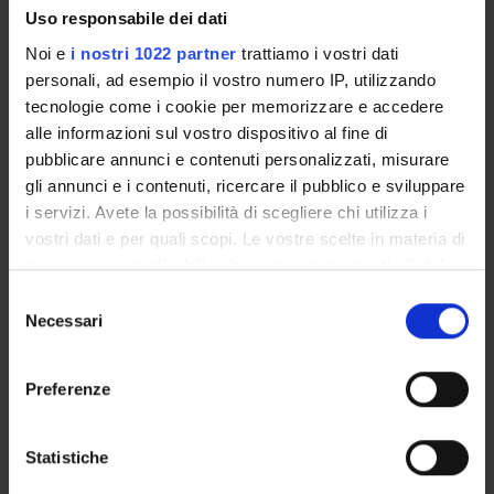
Come iscriversi
Uso responsabile dei dati
Piani didattici
Noi e
i nostri 1022 partner
trattiamo i vostri dati
Insegnamenti
personali, ad esempio il vostro numero IP, utilizzando
Bacheca avvisi
tecnologie come i cookie per memorizzare e accedere
alle informazioni sul vostro dispositivo al fine di
Organi collegiali e di governo
pubblicare annunci e contenuti personalizzati, misurare
Documenti
gli annunci e i contenuti, ricercare il pubblico e sviluppare
i servizi. Avete la possibilità di scegliere chi utilizza i
Servizio Studenti Internazionali
vostri dati e per quali scopi. Le vostre scelte in materia di
privacy sono applicabili solo su questa proprietà digitale
in cui avete effettuato le vostre scelte. È possibile
Selezione
OFFERTA FORMATIVA
modificare o revocare il proprio consenso in qualsiasi
Necessari
del
momento dalla Dichiarazione sui cookie o facendo clic
consenso
sull'icona di attivazione della privacy.
SEMESTRE FILTRO
Preferenze
CORSI DI LAUREA
Con il tuo consenso, vorremmo anche:
raccogliere informazioni sulla tua posizione
Statistiche
CORSI DI LAUREA MAGISTRALE
geografica, con un'approssimazione di qualche