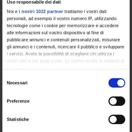
Uso responsabile dei dati
Enrolment Policy
Degree Programme
Noi e
i nostri 1022 partner
trattiamo i vostri dati
personali, ad esempio il vostro numero IP, utilizzando
Courses
tecnologie come i cookie per memorizzare e accedere
Notices
alle informazioni sul vostro dispositivo al fine di
Governing bodies
pubblicare annunci e contenuti personalizzati, misurare
Documents
gli annunci e i contenuti, ricercare il pubblico e sviluppare
i servizi. Avete la possibilità di scegliere chi utilizza i
vostri dati e per quali scopi. Le vostre scelte in materia di
International Students
privacy sono applicabili solo su questa proprietà digitale
in cui avete effettuato le vostre scelte. È possibile
Selezione
modificare o revocare il proprio consenso in qualsiasi
Necessari
OFFERTA FORMATIVA
del
momento dalla Dichiarazione sui cookie o facendo clic
consenso
sull'icona di attivazione della privacy.
SEMESTRE FILTRO
Preferenze
Con il tuo consenso, vorremmo anche:
CORSI DI LAUREA
raccogliere informazioni sulla tua posizione
Statistiche
geografica, con un'approssimazione di qualche
CORSI DI LAUREA MAGISTRALE