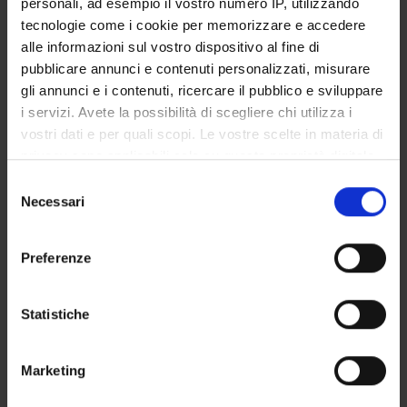
personali, ad esempio il vostro numero IP, utilizzando
GOVERNANCE DELLA FACOLTÀ
tecnologie come i cookie per memorizzare e accedere
alle informazioni sul vostro dispositivo al fine di
pubblicare annunci e contenuti personalizzati, misurare
gli annunci e i contenuti, ricercare il pubblico e sviluppare
E-mail
i servizi. Avete la possibilità di scegliere chi utilizza i
giovanni
gabrielli
univr
it
vostri dati e per quali scopi. Le vostre scelte in materia di
Not present since
privacy sono applicabili solo su questa proprietà digitale
October 31, 2015
in cui avete effettuato le vostre scelte. È possibile
Selezione
modificare o revocare il proprio consenso in qualsiasi
Necessari
Note
del
momento dalla Dichiarazione sui cookie o facendo clic
consenso
sull'icona di attivazione della privacy.
Preferenze
Con il tuo consenso, vorremmo anche:
raccogliere informazioni sulla tua posizione
Statistiche
geografica, con un'approssimazione di qualche
TEACHING
0
metro,
Marketing
Identificare il tuo dispositivo, scansionandolo
ANNOUNCEMENTS
0
attivamente alla ricerca di caratteristiche specifiche