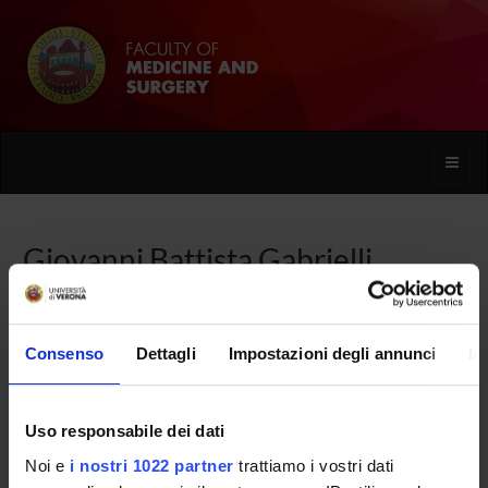
Toggle
naviga
Giovanni Battista Gabrielli
Home
People
Giovanni Battista Gabrielli
Consenso
Dettagli
Impostazioni degli annunci
In
Uso responsabile dei dati
PERSONE
Noi e
i nostri 1022 partner
trattiamo i vostri dati