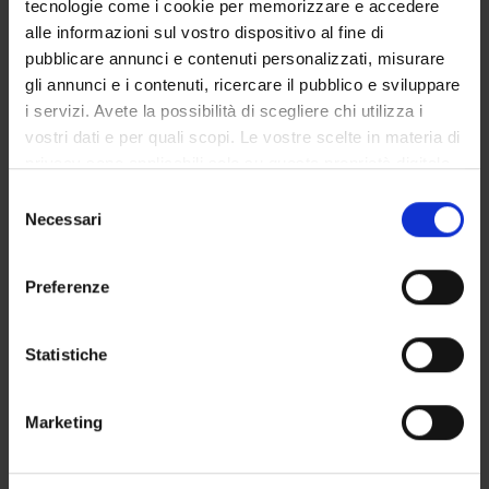
tecnologie come i cookie per memorizzare e accedere
GOVERNANCE DELLA FACOLTÀ
alle informazioni sul vostro dispositivo al fine di
pubblicare annunci e contenuti personalizzati, misurare
gli annunci e i contenuti, ricercare il pubblico e sviluppare
i servizi. Avete la possibilità di scegliere chi utilizza i
Qualifica
vostri dati e per quali scopi. Le vostre scelte in materia di
Professore a contratto
privacy sono applicabili solo su questa proprietà digitale
Settore disciplinare
in cui avete effettuato le vostre scelte. È possibile
Selezione
- - -
modificare o revocare il proprio consenso in qualsiasi
Necessari
del
momento dalla Dichiarazione sui cookie o facendo clic
consenso
sull'icona di attivazione della privacy.
Preferenze
Con il tuo consenso, vorremmo anche:
raccogliere informazioni sulla tua posizione
Statistiche
geografica, con un'approssimazione di qualche
metro,
DIDATTICA
1
Marketing
Identificare il tuo dispositivo, scansionandolo
attivamente alla ricerca di caratteristiche specifiche
AVVISI
0
(impronte digitali).