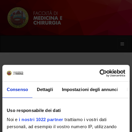
Toggle
naviga
Donatella Arcangeli
Consenso
Dettagli
Impostazioni degli annunci
In
Home
Persone
Donatella Arcangeli
Uso responsabile dei dati
Noi e
i nostri 1022 partner
trattiamo i vostri dati
PERSONE
personali, ad esempio il vostro numero IP, utilizzando