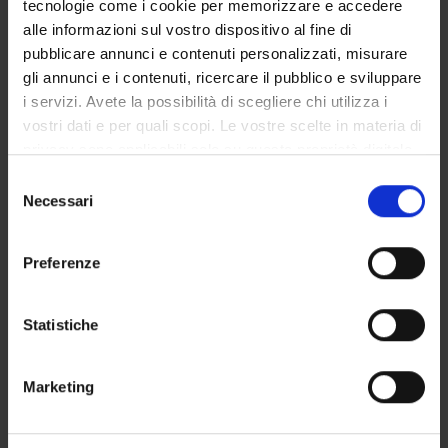
tecnologie come i cookie per memorizzare e accedere
GOVERNANCE DELLA FACOLTÀ
alle informazioni sul vostro dispositivo al fine di
pubblicare annunci e contenuti personalizzati, misurare
gli annunci e i contenuti, ricercare il pubblico e sviluppare
i servizi. Avete la possibilità di scegliere chi utilizza i
Position
vostri dati e per quali scopi. Le vostre scelte in materia di
Professor from another university
privacy sono applicabili solo su questa proprietà digitale
Academic sector
in cui avete effettuato le vostre scelte. È possibile
Selezione
- - -
modificare o revocare il proprio consenso in qualsiasi
Necessari
del
momento dalla Dichiarazione sui cookie o facendo clic
consenso
sull'icona di attivazione della privacy.
Preferenze
Con il tuo consenso, vorremmo anche:
raccogliere informazioni sulla tua posizione
Statistiche
geografica, con un'approssimazione di qualche
metro,
TEACHING
1
Marketing
Identificare il tuo dispositivo, scansionandolo
attivamente alla ricerca di caratteristiche specifiche
ANNOUNCEMENTS
0
(impronte digitali).