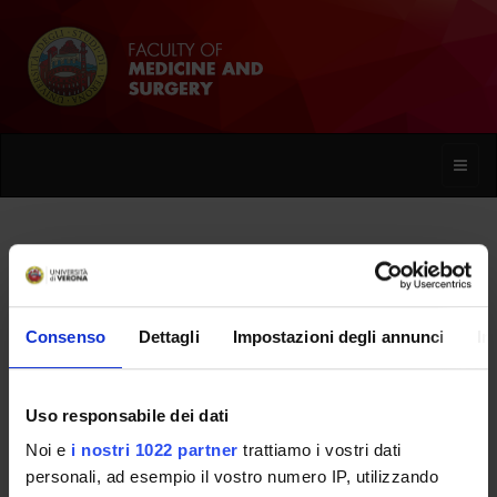
Toggle
naviga
Fabio Filosofi
Consenso
Dettagli
Impostazioni degli annunci
In
Home
People
Fabio Filosofi
Uso responsabile dei dati
Noi e
i nostri 1022 partner
trattiamo i vostri dati
PERSONE
personali, ad esempio il vostro numero IP, utilizzando