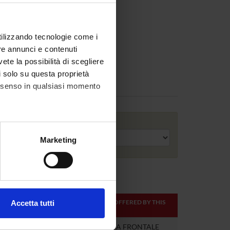
utilizzando tecnologie come i
re annunci e contenuti
vete la possibilità di scegliere
li solo su questa proprietà
consenso in qualsiasi momento
Academic year
alche metro,
Marketing
e specifiche (impronte
ezione dettagli
. Puoi
ONLINE
TEACHER
MODULES OFFERED BY THIS
Accetta tutti
CREDITS
TEACHER
l media e per analizzare il
ostri partner che si occupano
8
1
DIDATTICA FRONTALE