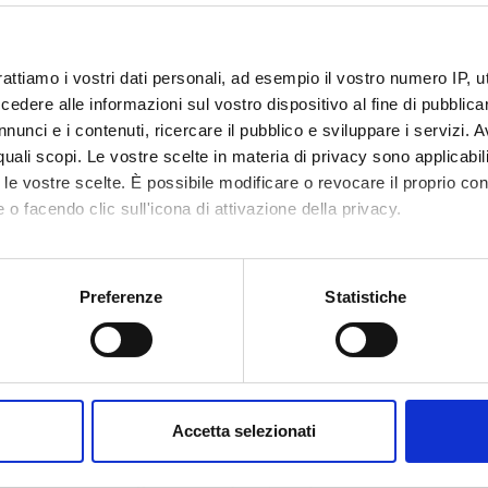
rattiamo i vostri dati personali, ad esempio il vostro numero IP, 
dere alle informazioni sul vostro dispositivo al fine di pubblica
nunci e i contenuti, ricercare il pubblico e sviluppare i servizi. A
r quali scopi. Le vostre scelte in materia di privacy sono applicabi
Announcements
Research
Assignments
hing
0
to le vostre scelte. È possibile modificare o revocare il proprio 
1
 o facendo clic sull'icona di attivazione della privacy.
DULES
mo anche:
oni sulla tua posizione geografica, con un'approssimazione di qu
Preferenze
Statistiche
running in the period selected:
1
.
spositivo, scansionandolo attivamente alla ricerca di caratteristich
 the module to see the timetable and course details.
aborati i tuoi dati personali e imposta le tue preferenze nella
s
consenso in qualsiasi momento dalla Dichiarazione sui cookie.
E
NAME
TOTAL
Accetta selezionati
CREDITS
nalizzare contenuti ed annunci, per fornire funzionalità dei socia
inoltre informazioni sul modo in cui utilizzi il nostro sito con i n
aduate
Legal Medicine (2025/2026)
3