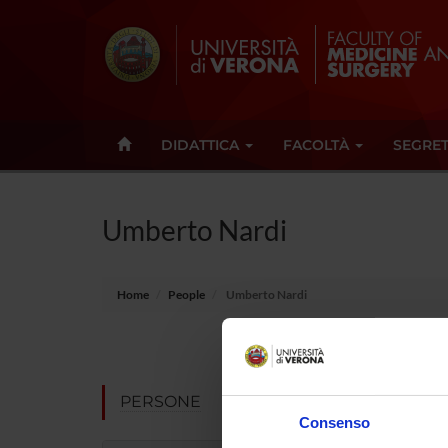
DIDATTICA
FACOLTÀ
SEGRET
Umberto Nardi
Home
People
Umberto Nardi
Position
Academic 
PERSONE
Consenso