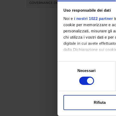
GOVERNANCE DELLA FACOLTÀ
Uso responsabile dei dati
Noi e
i nostri 1022 partner
t
cookie per memorizzare e acce
personalizzati, misurare gli an
chi utilizza i vostri dati e pe
Teac
digitale in cui avete effettua
dalla Dichiarazione sui cookie
MO
Con il tuo consenso, vorrem
Selezione
raccogliere informazi
Necessari
del
Modules 
Identificare il tuo di
consenso
Click on
digitali).
Approfondisci come vengono el
modificare o ritirare il tuo 
COURS
Rifiuta
Utilizziamo i cookie per perso
nostro traffico. Condividiamo 
Postgr