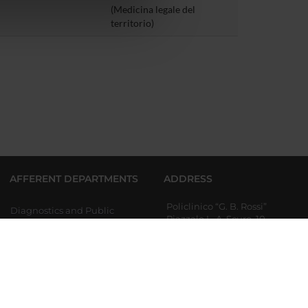
(Medicina legale del
azioni che hai fornito loro o
territorio)
AFFERENT DEPARTMENTS
ADDRESS
Policlinico “G. B. Rossi”
Diagnostics and Public
Piazzale L. A. Scuro, 10
Health
37134 Verona
Partita IVA 01541040232
Medicine
Codice Fiscale:93009870234
Neurosciences, Biomedicine
and Movement Sciences
Surgery, Dentistry,