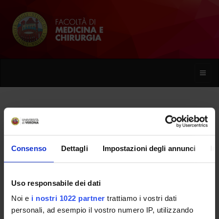
Toggle
naviga
Francesco Torre
Consenso
Dettagli
Impostazioni degli annunci
In
Home
Persone
Francesco Torre
Uso responsabile dei dati
Noi e
i nostri 1022 partner
trattiamo i vostri dati
PERSONE
personali, ad esempio il vostro numero IP, utilizzando