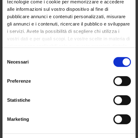
tecnologie come i cookie per memorizzare e accedere
GOVERNANCE DELLA FACOLTÀ
alle informazioni sul vostro dispositivo al fine di
pubblicare annunci e contenuti personalizzati, misurare
gli annunci e i contenuti, ricercare il pubblico e sviluppare
i servizi. Avete la possibilità di scegliere chi utilizza i
Position
vostri dati e per quali scopi. Le vostre scelte in materia di
Professor from another university
privacy sono applicabili solo su questa proprietà digitale
Academic sector
in cui avete effettuato le vostre scelte. È possibile
Selezione
- - -
modificare o revocare il proprio consenso in qualsiasi
Necessari
del
momento dalla Dichiarazione sui cookie o facendo clic
consenso
sull'icona di attivazione della privacy.
Preferenze
Con il tuo consenso, vorremmo anche:
raccogliere informazioni sulla tua posizione
Statistiche
geografica, con un'approssimazione di qualche
metro,
TEACHING
1
Marketing
Identificare il tuo dispositivo, scansionandolo
attivamente alla ricerca di caratteristiche specifiche
ANNOUNCEMENTS
0
(impronte digitali).