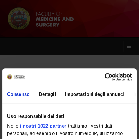
Toggle
naviga
Andrea Francesconi
Consenso
Dettagli
Impostazioni degli annunci
In
Home
People
Andrea Francesconi
Uso responsabile dei dati
Noi e
i nostri 1022 partner
trattiamo i vostri dati
PERSONE
personali, ad esempio il vostro numero IP, utilizzando