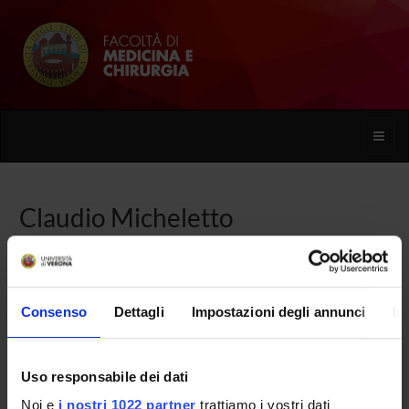
Toggle
naviga
Claudio Micheletto
Home
Persone
Claudio Micheletto
Consenso
Dettagli
Impostazioni degli annunci
In
PERSONE
Uso responsabile dei dati
Noi e
i nostri 1022 partner
trattiamo i vostri dati