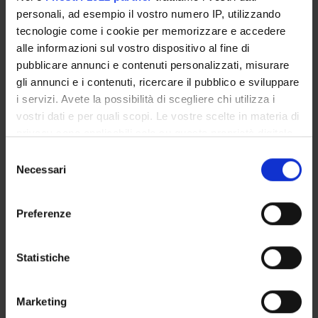
GOVERNANCE DELLA FACOLTÀ
personali, ad esempio il vostro numero IP, utilizzando
tecnologie come i cookie per memorizzare e accedere
alle informazioni sul vostro dispositivo al fine di
pubblicare annunci e contenuti personalizzati, misurare
gli annunci e i contenuti, ricercare il pubblico e sviluppare
Qualifica
Professore a contratto
i servizi. Avete la possibilità di scegliere chi utilizza i
vostri dati e per quali scopi. Le vostre scelte in materia di
Dipartimento di afferenza
Scienze Chirurgiche Odontostomatologiche e Materno-Infantili
privacy sono applicabili solo su questa proprietà digitale
Settore disciplinare
in cui avete effettuato le vostre scelte. È possibile
Selezione
- - -
modificare o revocare il proprio consenso in qualsiasi
Necessari
del
Telefono
momento dalla Dichiarazione sui cookie o facendo clic
consenso
0458121899
sull'icona di attivazione della privacy.
Preferenze
E-mail
claudio
micheletto
univr
it
Con il tuo consenso, vorremmo anche:
raccogliere informazioni sulla tua posizione
Statistiche
geografica, con un'approssimazione di qualche
metro,
DIDATTICA
3
Marketing
Identificare il tuo dispositivo, scansionandolo