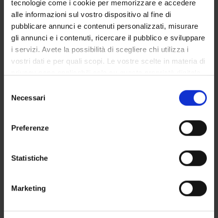
tecnologie come i cookie per memorizzare e accedere
GOVERNANCE DELLA FACOLTÀ
alle informazioni sul vostro dispositivo al fine di
pubblicare annunci e contenuti personalizzati, misurare
gli annunci e i contenuti, ricercare il pubblico e sviluppare
i servizi. Avete la possibilità di scegliere chi utilizza i
Non presente dal
vostri dati e per quali scopi. Le vostre scelte in materia di
31 ottobre 2016
privacy sono applicabili solo su questa proprietà digitale
Note
in cui avete effettuato le vostre scelte. È possibile
Selezione
modificare o revocare il proprio consenso in qualsiasi
Necessari
del
momento dalla Dichiarazione sui cookie o facendo clic
consenso
sull'icona di attivazione della privacy.
Preferenze
Con il tuo consenso, vorremmo anche:
raccogliere informazioni sulla tua posizione
Statistiche
geografica, con un'approssimazione di qualche
metro,
DIDATTICA
0
Marketing
Identificare il tuo dispositivo, scansionandolo
attivamente alla ricerca di caratteristiche specifiche
AVVISI
0
(impronte digitali).