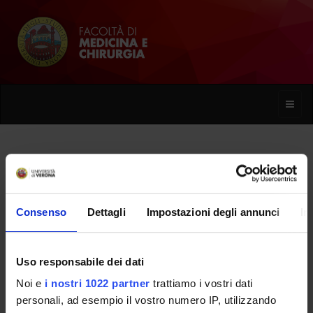
Toggle
naviga
Renzo Girardello
Consenso
Dettagli
Impostazioni degli annunci
In
Home
Persone
Renzo Girardello
Uso responsabile dei dati
Noi e
i nostri 1022 partner
trattiamo i vostri dati
PERSONE
personali, ad esempio il vostro numero IP, utilizzando