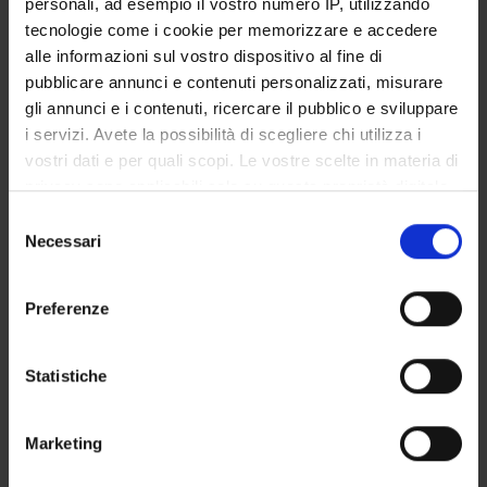
personali, ad esempio il vostro numero IP, utilizzando
GOVERNANCE DELLA FACOLTÀ
tecnologie come i cookie per memorizzare e accedere
alle informazioni sul vostro dispositivo al fine di
pubblicare annunci e contenuti personalizzati, misurare
gli annunci e i contenuti, ricercare il pubblico e sviluppare
Qualifica
i servizi. Avete la possibilità di scegliere chi utilizza i
Professore a contratto
vostri dati e per quali scopi. Le vostre scelte in materia di
Settore disciplinare
privacy sono applicabili solo su questa proprietà digitale
- - -
in cui avete effettuato le vostre scelte. È possibile
Selezione
E-mail
modificare o revocare il proprio consenso in qualsiasi
Necessari
del
elisabetta
veronese
aovr
veneto
it
momento dalla Dichiarazione sui cookie o facendo clic
consenso
sull'icona di attivazione della privacy.
Preferenze
Con il tuo consenso, vorremmo anche:
raccogliere informazioni sulla tua posizione
Statistiche
geografica, con un'approssimazione di qualche
DIDATTICA
1
metro,
Marketing
Identificare il tuo dispositivo, scansionandolo
AVVISI
0
attivamente alla ricerca di caratteristiche specifiche