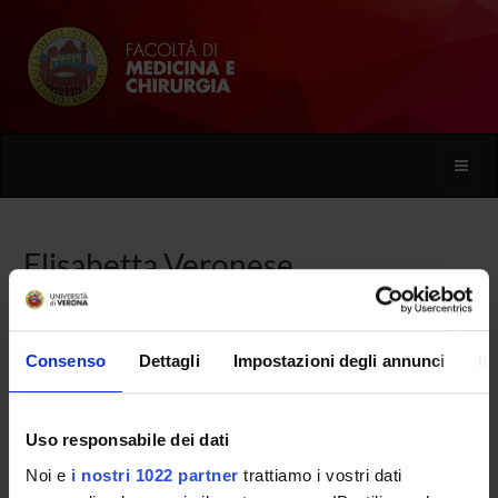
Toggle
naviga
Elisabetta Veronese
Home
Persone
Elisabetta Veronese
Consenso
Dettagli
Impostazioni degli annunci
In
Uso responsabile dei dati
PERSONE
Noi e
i nostri 1022 partner
trattiamo i vostri dati