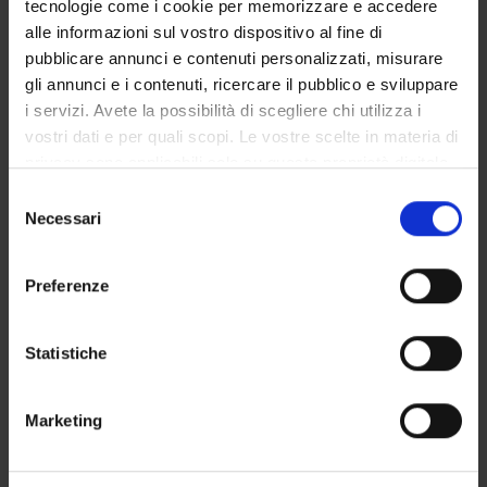
tecnologie come i cookie per memorizzare e accedere
GOVERNANCE DELLA FACOLTÀ
alle informazioni sul vostro dispositivo al fine di
pubblicare annunci e contenuti personalizzati, misurare
gli annunci e i contenuti, ricercare il pubblico e sviluppare
i servizi. Avete la possibilità di scegliere chi utilizza i
Qualifica
vostri dati e per quali scopi. Le vostre scelte in materia di
Professore a contratto
privacy sono applicabili solo su questa proprietà digitale
Settore disciplinare
in cui avete effettuato le vostre scelte. È possibile
Selezione
- - -
modificare o revocare il proprio consenso in qualsiasi
Necessari
del
momento dalla Dichiarazione sui cookie o facendo clic
consenso
sull'icona di attivazione della privacy.
Preferenze
Con il tuo consenso, vorremmo anche:
raccogliere informazioni sulla tua posizione
Statistiche
geografica, con un'approssimazione di qualche
metro,
DIDATTICA
1
Marketing
Identificare il tuo dispositivo, scansionandolo
attivamente alla ricerca di caratteristiche specifiche
AVVISI
0
(impronte digitali).