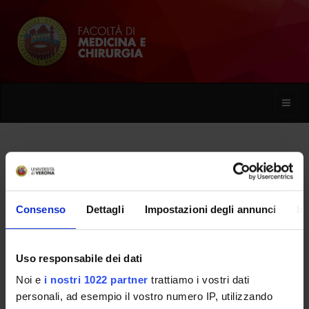
Toggle
naviga
Giuseppe Pagano
Consenso
Dettagli
Impostazioni degli annunci
In
Home
Persone
Giuseppe Pagano
Uso responsabile dei dati
Noi e
i nostri 1022 partner
trattiamo i vostri dati
PERSONE
personali, ad esempio il vostro numero IP, utilizzando