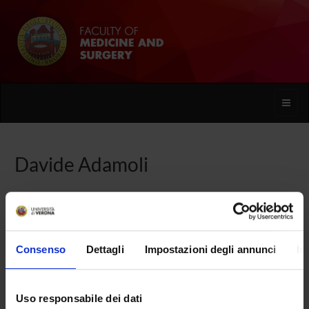
Toggle
naviga
Davide Adamoli
Home
People
Davide Adamoli
Consenso
Dettagli
Impostazioni degli annunci
In
PERSONE
Uso responsabile dei dati