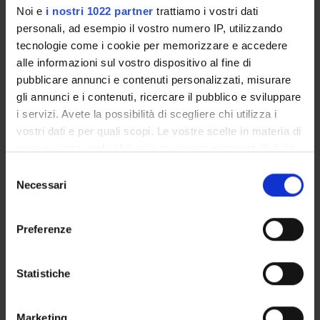
Noi e
i nostri 1022 partner
trattiamo i vostri dati
GOVERNANCE DELLA FACOLTÀ
personali, ad esempio il vostro numero IP, utilizzando
tecnologie come i cookie per memorizzare e accedere
alle informazioni sul vostro dispositivo al fine di
pubblicare annunci e contenuti personalizzati, misurare
gli annunci e i contenuti, ricercare il pubblico e sviluppare
i servizi. Avete la possibilità di scegliere chi utilizza i
vostri dati e per quali scopi. Le vostre scelte in materia di
privacy sono applicabili solo su questa proprietà digitale
in cui avete effettuato le vostre scelte. È possibile
Position
Selezione
Temporary Professor
modificare o revocare il proprio consenso in qualsiasi
Necessari
del
Department of
momento dalla Dichiarazione sui cookie o facendo clic
consenso
Diagnostics and Public Health
sull'icona di attivazione della privacy.
Preferenze
Role
Consulente Cybersecurity
Con il tuo consenso, vorremmo anche:
Academic sector
raccogliere informazioni sulla tua posizione
Statistiche
- - -
geografica, con un'approssimazione di qualche
E-mail
metro,
davide
adamoli
univr
it
Marketing