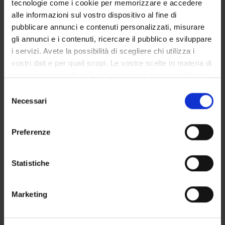
tecnologie come i cookie per memorizzare e accedere
GOVERNANCE DELLA FACOLTÀ
alle informazioni sul vostro dispositivo al fine di
pubblicare annunci e contenuti personalizzati, misurare
gli annunci e i contenuti, ricercare il pubblico e sviluppare
i servizi. Avete la possibilità di scegliere chi utilizza i
Position
vostri dati e per quali scopi. Le vostre scelte in materia di
Temporary Professor
privacy sono applicabili solo su questa proprietà digitale
Academic sector
in cui avete effettuato le vostre scelte. È possibile
Selezione
- - -
modificare o revocare il proprio consenso in qualsiasi
Necessari
del
momento dalla Dichiarazione sui cookie o facendo clic
consenso
sull'icona di attivazione della privacy.
Preferenze
Con il tuo consenso, vorremmo anche:
raccogliere informazioni sulla tua posizione
Statistiche
geografica, con un'approssimazione di qualche
metro,
TEACHING
1
Marketing
Identificare il tuo dispositivo, scansionandolo
attivamente alla ricerca di caratteristiche specifiche
ANNOUNCEMENTS
0
(impronte digitali).