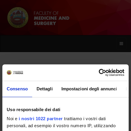
Toggle
naviga
Enrico Burato
Consenso
Dettagli
Impostazioni degli annunci
In
Home
People
Enrico Burato
Uso responsabile dei dati
Noi e
i nostri 1022 partner
trattiamo i vostri dati
PERSONE
personali, ad esempio il vostro numero IP, utilizzando