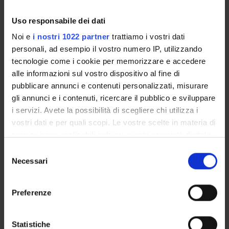
GOVERNANCE DELLA FACOLTÀ
Uso responsabile dei dati
Noi e
i nostri 1022 partner
trattiamo i vostri dati
personali, ad esempio il vostro numero IP, utilizzando
tecnologie come i cookie per memorizzare e accedere
alle informazioni sul vostro dispositivo al fine di
pubblicare annunci e contenuti personalizzati, misurare
gli annunci e i contenuti, ricercare il pubblico e sviluppare
i servizi. Avete la possibilità di scegliere chi utilizza i
vostri dati e per quali scopi. Le vostre scelte in materia di
Position
privacy sono applicabili solo su questa proprietà digitale
Professor from another university
in cui avete effettuato le vostre scelte. È possibile
Selezione
Academic sector
modificare o revocare il proprio consenso in qualsiasi
Necessari
del
- - -
momento dalla Dichiarazione sui cookie o facendo clic
consenso
Telephone
sull'icona di attivazione della privacy.
+39 0464 453 505
Preferenze
E-mail
Con il tuo consenso, vorremmo anche:
aldo
savoldelli
univr
it - aldo
savoldelli@gmail
com
raccogliere informazioni sulla tua posizione
Statistiche