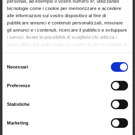
personali, ad esempio il vostro numero IP, utilizzando
GOVERNANCE DELLA FACOLTÀ
tecnologie come i cookie per memorizzare e accedere
alle informazioni sul vostro dispositivo al fine di
pubblicare annunci e contenuti personalizzati, misurare
gli annunci e i contenuti, ricercare il pubblico e sviluppare
Qualifica
i servizi. Avete la possibilità di scegliere chi utilizza i
Professore a contratto
vostri dati e per quali scopi. Le vostre scelte in materia di
Settore disciplinare
privacy sono applicabili solo su questa proprietà digitale
- - -
in cui avete effettuato le vostre scelte. È possibile
Selezione
E-mail
modificare o revocare il proprio consenso in qualsiasi
Necessari
del
sara
isoli
univr
it
momento dalla Dichiarazione sui cookie o facendo clic
consenso
sull'icona di attivazione della privacy.
Preferenze
Con il tuo consenso, vorremmo anche:
raccogliere informazioni sulla tua posizione
Statistiche
geografica, con un'approssimazione di qualche
PRESENTAZIONE
metro,
Marketing
Identificare il tuo dispositivo, scansionandolo
DIDATTICA
2
attivamente alla ricerca di caratteristiche specifiche