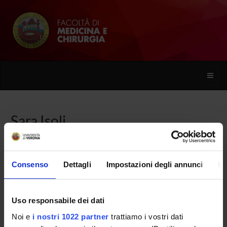
Toggle
naviga
Sara Isoli
Home
Persone
Sara Isoli
Consenso
Dettagli
Impostazioni degli annunci
In
Uso responsabile dei dati
PERSONE
Noi e
i nostri 1022 partner
trattiamo i vostri dati