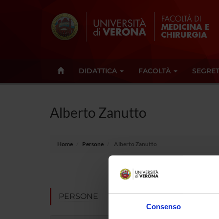
DIDATTICA
FACOLTÀ
SEGRET
Alberto Zanutto
Home
Persone
Alberto Zanutto
Non pres
Note
PERSONE
Consenso