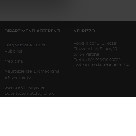
azioni che hai fornito loro o
DIPARTIMENTI AFFERENTI
INDIRIZZO
Policlinico “G. B. Rossi”
Diagnostica e Sanità
Piazzale L. A. Scuro, 10
Pubblica
37134 Verona
Partita IVA 01541040232
Medicina
Codice Fiscale:93009870234
Neuroscienze, Biomedicina
e Movimento
Scienze Chirurgiche
Odontostomatologiche e
Materno-Infantili
Ingegneria per la medicina
di innovazione