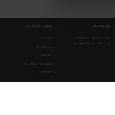
di analisi dei dati web, pubbl
che hanno raccolto dal tuo uti
VOCI DI MENU
LINK UTILI
Home
Azienda Ospedaliera
Universitaria Integrata
Didattica
Facoltà
Segreterie e sedi
Persone