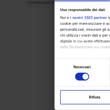
GOVERNANCE DELLA FACOLTÀ
Uso responsabile dei dati
Noi e
i nostri 1022 partner
t
cookie per memorizzare e acce
personalizzati, misurare gli an
chi utilizza i vostri dati e pe
Didat
digitale in cui avete effettua
dalla Dichiarazione sui cookie
INS
Con il tuo consenso, vorrem
Selezione
raccogliere informazi
Necessari
del
Insegnam
Identificare il tuo di
consenso
Clicca s
digitali).
Approfondisci come vengono el
modificare o ritirare il tuo 
Rifiuta
Utilizziamo i cookie per perso
nostro traffico. Condividiamo 