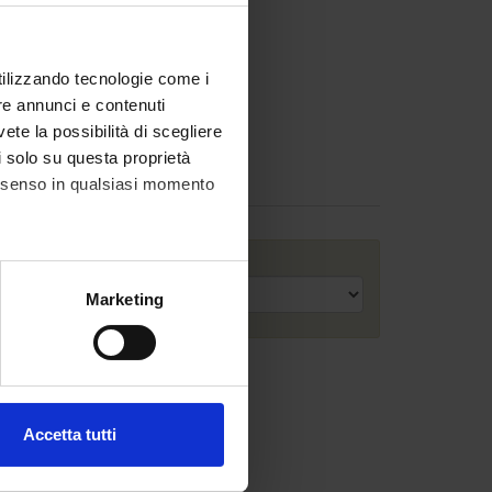
utilizzando tecnologie come i
re annunci e contenuti
vete la possibilità di scegliere
li solo su questa proprietà
consenso in qualsiasi momento
Anno accademico
alche metro,
Marketing
e specifiche (impronte
ezione dettagli
. Puoi
Accetta tutti
l media e per analizzare il
ostri partner che si occupano