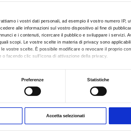
rattiamo i vostri dati personali, ad esempio il vostro numero IP, 
dere alle informazioni sul vostro dispositivo al fine di pubblica
nunci e i contenuti, ricercare il pubblico e sviluppare i servizi. A
r quali scopi. Le vostre scelte in materia di privacy sono applicabi
Avvisi
Ricerca
Pubblicazioni
Incarichi
tica
0
to le vostre scelte. È possibile modificare o revocare il proprio 
0
 o facendo clic sull'icona di attivazione della privacy.
EGNAMENTI
mo anche:
oni sulla tua posizione geografica, con un'approssimazione di qu
Preferenze
Statistiche
enti attivi nel periodo selezionato:
0
.
spositivo, scansionandolo attivamente alla ricerca di caratteristich
ull'insegnamento per vedere orari e dettagli del corso.
aborati i tuoi dati personali e imposta le tue preferenze nella
s
consenso in qualsiasi momento dalla Dichiarazione sui cookie.
Accetta selezionati
nalizzare contenuti ed annunci, per fornire funzionalità dei socia
inoltre informazioni sul modo in cui utilizzi il nostro sito con i n