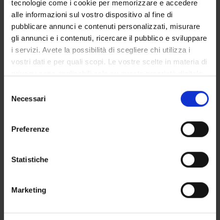
tecnologie come i cookie per memorizzare e accedere
GOVERNANCE DELLA FACOLTÀ
alle informazioni sul vostro dispositivo al fine di
pubblicare annunci e contenuti personalizzati, misurare
gli annunci e i contenuti, ricercare il pubblico e sviluppare
i servizi. Avete la possibilità di scegliere chi utilizza i
Qualifica
vostri dati e per quali scopi. Le vostre scelte in materia di
Professore a contratto
privacy sono applicabili solo su questa proprietà digitale
Settore disciplinare
in cui avete effettuato le vostre scelte. È possibile
Selezione
- - -
modificare o revocare il proprio consenso in qualsiasi
Necessari
del
momento dalla Dichiarazione sui cookie o facendo clic
consenso
sull'icona di attivazione della privacy.
Preferenze
Con il tuo consenso, vorremmo anche:
raccogliere informazioni sulla tua posizione
Statistiche
geografica, con un'approssimazione di qualche
metro,
DIDATTICA
1
Marketing
Identificare il tuo dispositivo, scansionandolo
attivamente alla ricerca di caratteristiche specifiche
AVVISI
0
(impronte digitali).