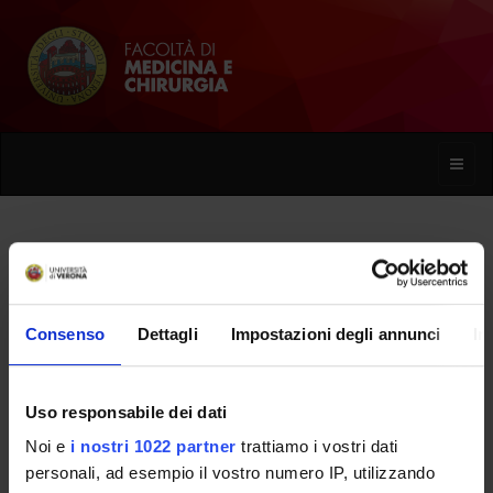
Toggle
naviga
Sergio Garofalo
Consenso
Dettagli
Impostazioni degli annunci
In
Home
Persone
Sergio Garofalo
Uso responsabile dei dati
Noi e
i nostri 1022 partner
trattiamo i vostri dati
PERSONE
personali, ad esempio il vostro numero IP, utilizzando