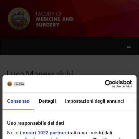
Toggle
naviga
Luca Manescalchi
Home
People
Luca Manescalchi
Consenso
Dettagli
Impostazioni degli annunci
In
Uso responsabile dei dati
PERSONE
Noi e
i nostri 1022 partner
trattiamo i vostri dati