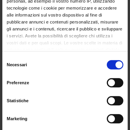
personali, ad esempio il vostro numero IP, utilizzando
GOVERNANCE DELLA FACOLTÀ
tecnologie come i cookie per memorizzare e accedere
alle informazioni sul vostro dispositivo al fine di
pubblicare annunci e contenuti personalizzati, misurare
gli annunci e i contenuti, ricercare il pubblico e sviluppare
Position
i servizi. Avete la possibilità di scegliere chi utilizza i
Temporary Professor
vostri dati e per quali scopi. Le vostre scelte in materia di
Academic sector
privacy sono applicabili solo su questa proprietà digitale
- - -
in cui avete effettuato le vostre scelte. È possibile
Selezione
E-mail
modificare o revocare il proprio consenso in qualsiasi
Necessari
del
luca
manescalchi
univr
it
momento dalla Dichiarazione sui cookie o facendo clic
consenso
sull'icona di attivazione della privacy.
Preferenze
Con il tuo consenso, vorremmo anche:
raccogliere informazioni sulla tua posizione
Statistiche
geografica, con un'approssimazione di qualche
ABOUT MYSELF
metro,
Marketing
Identificare il tuo dispositivo, scansionandolo
TEACHING
1
attivamente alla ricerca di caratteristiche specifiche