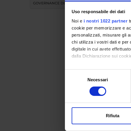
GOVERNANCE DELLA FACOLTÀ
Uso responsabile dei dati
Noi e
i nostri 1022 partner
t
cookie per memorizzare e acce
personalizzati, misurare gli an
chi utilizza i vostri dati e pe
Didat
digitale in cui avete effettua
dalla Dichiarazione sui cookie
INS
Con il tuo consenso, vorrem
Selezione
raccogliere informazi
Necessari
del
Insegnam
Identificare il tuo di
consenso
Clicca s
digitali).
Approfondisci come vengono el
modificare o ritirare il tuo 
Rifiuta
Utilizziamo i cookie per perso
nostro traffico. Condividiamo 