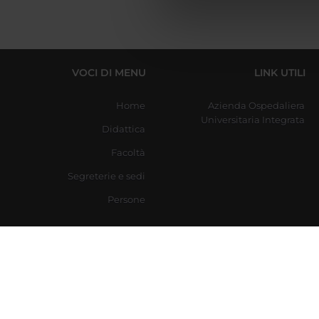
di analisi dei dati web, pubbl
che hanno raccolto dal tuo uti
VOCI DI MENU
LINK UTILI
Home
Azienda Ospedaliera
Universitaria Integrata
Didattica
Facoltà
Segreterie e sedi
Persone