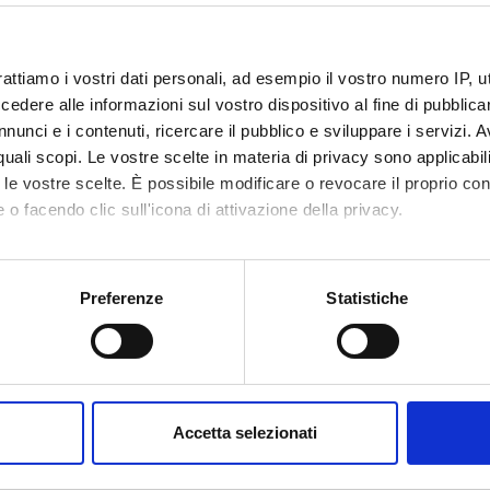
rattiamo i vostri dati personali, ad esempio il vostro numero IP, 
dere alle informazioni sul vostro dispositivo al fine di pubblica
nunci e i contenuti, ricercare il pubblico e sviluppare i servizi. A
r quali scopi. Le vostre scelte in materia di privacy sono applicabi
Avvisi
Ricerca
Incarichi
tica
0
to le vostre scelte. È possibile modificare o revocare il proprio 
0
 o facendo clic sull'icona di attivazione della privacy.
EGNAMENTI
mo anche:
oni sulla tua posizione geografica, con un'approssimazione di qu
Preferenze
Statistiche
enti attivi nel periodo selezionato:
0
.
spositivo, scansionandolo attivamente alla ricerca di caratteristich
ull'insegnamento per vedere orari e dettagli del corso.
aborati i tuoi dati personali e imposta le tue preferenze nella
s
consenso in qualsiasi momento dalla Dichiarazione sui cookie.
Accetta selezionati
nalizzare contenuti ed annunci, per fornire funzionalità dei socia
inoltre informazioni sul modo in cui utilizzi il nostro sito con i n