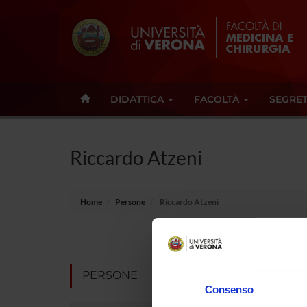
DIDATTICA
FACOLTÀ
SEGRET
Riccardo Atzeni
Home
Persone
Riccardo Atzeni
Qualifica
Dipartime
PERSONE
Consenso