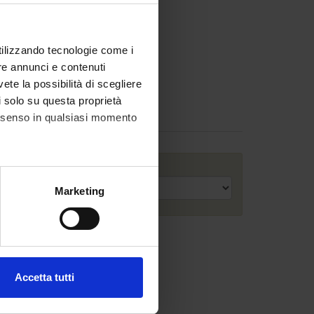
utilizzando tecnologie come i
re annunci e contenuti
vete la possibilità di scegliere
li solo su questa proprietà
consenso in qualsiasi momento
Anno accademico
alche metro,
Marketing
e specifiche (impronte
ezione dettagli
. Puoi
Accetta tutti
l media e per analizzare il
ostri partner che si occupano