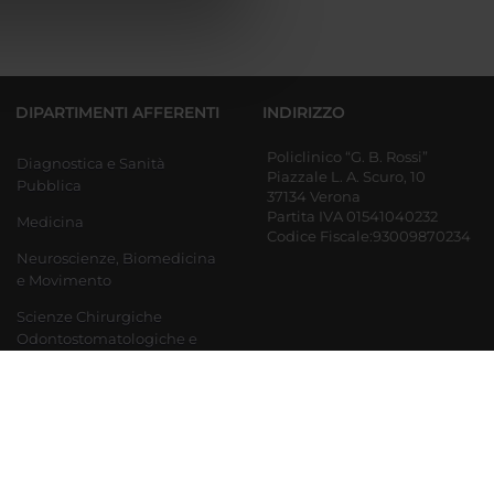
azioni che hai fornito loro o
DIPARTIMENTI AFFERENTI
INDIRIZZO
Policlinico “G. B. Rossi”
Diagnostica e Sanità
Piazzale L. A. Scuro, 10
Pubblica
37134 Verona
Partita IVA 01541040232
Medicina
Codice Fiscale:93009870234
Neuroscienze, Biomedicina
e Movimento
Scienze Chirurgiche
Odontostomatologiche e
Materno-Infantili
Ingegneria per la medicina
di innovazione