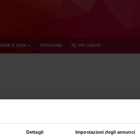
ERIE E SEDI
PERSONE
MY UNIVR
Specializzando
nto di afferenza
Scienze Chirurgiche Odontostomatologiche e Materno-Inf
Dettagli
Impostazioni degli annunci