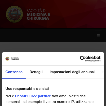
Toggle
naviga
Rita Rosin
Consenso
Dettagli
Impostazioni degli annunci
In
Home
Persone
Rita Rosin
Uso responsabile dei dati
Noi e
i nostri 1022 partner
trattiamo i vostri dati
PERSONE
personali, ad esempio il vostro numero IP, utilizzando