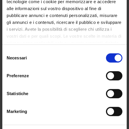
tecnologie come i cookie per memorizzare e accedere
GOVERNANCE DELLA FACOLTÀ
alle informazioni sul vostro dispositivo al fine di
pubblicare annunci e contenuti personalizzati, misurare
gli annunci e i contenuti, ricercare il pubblico e sviluppare
i servizi. Avete la possibilità di scegliere chi utilizza i
Qualifica
vostri dati e per quali scopi. Le vostre scelte in materia di
Professore a contratto
privacy sono applicabili solo su questa proprietà digitale
Settore disciplinare
in cui avete effettuato le vostre scelte. È possibile
Selezione
- - -
modificare o revocare il proprio consenso in qualsiasi
Necessari
del
momento dalla Dichiarazione sui cookie o facendo clic
consenso
sull'icona di attivazione della privacy.
Preferenze
Con il tuo consenso, vorremmo anche:
raccogliere informazioni sulla tua posizione
Statistiche
geografica, con un'approssimazione di qualche
metro,
DIDATTICA
1
Marketing
Identificare il tuo dispositivo, scansionandolo
attivamente alla ricerca di caratteristiche specifiche
AVVISI
0
(impronte digitali).