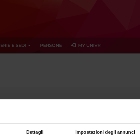
ERIE E SEDI
PERSONE
MY UNIVR
Professore a contratto
sciplinare
- - -
Dettagli
Impostazioni degli annunci
+39 045 565897