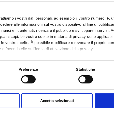
rattiamo i vostri dati personali, ad esempio il vostro numero IP, 
dere alle informazioni sul vostro dispositivo al fine di pubblica
nunci e i contenuti, ricercare il pubblico e sviluppare i servizi. A
r quali scopi. Le vostre scelte in materia di privacy sono applicabi
Didattica
Avvisi
Ricerca
Incarichi
ntazione
2
0
to le vostre scelte. È possibile modificare o revocare il proprio 
 o facendo clic sull'icona di attivazione della privacy.
lum
Curriculum
(pdf, it, 167 KB, 09/01/23)
mo anche:
oni sulla tua posizione geografica, con un'approssimazione di qu
Preferenze
Statistiche
spositivo, scansionandolo attivamente alla ricerca di caratteristich
aborati i tuoi dati personali e imposta le tue preferenze nella
s
consenso in qualsiasi momento dalla Dichiarazione sui cookie.
Accetta selezionati
nalizzare contenuti ed annunci, per fornire funzionalità dei socia
inoltre informazioni sul modo in cui utilizzi il nostro sito con i n