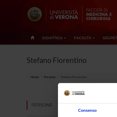
DIDATTICA
FACOLTÀ
SEGRET
Stefano Fiorentino
Home
Persone
Stefano Fiorentino
Qualifica
Settore di
PERSONE
Consenso
Telefono