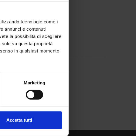
utilizzando tecnologie come i
re annunci e contenuti
vete la possibilità di scegliere
li solo su questa proprietà
consenso in qualsiasi momento
alche metro,
Marketing
e specifiche (impronte
ezione dettagli
. Puoi
Accetta tutti
l media e per analizzare il
ostri partner che si occupano