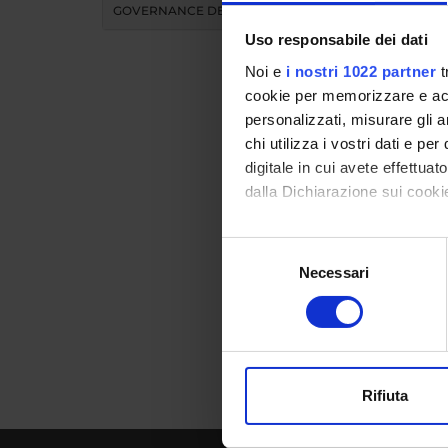
GOVERNANCE DELLA FACOLTÀ
Uso responsabile dei dati
Noi e
i nostri 1022 partner
t
cookie per memorizzare e acce
personalizzati, misurare gli an
chi utilizza i vostri dati e pe
Prese
digitale in cui avete effettua
dalla Dichiarazione sui cookie
Curricu
Con il tuo consenso, vorrem
Selezione
raccogliere informazi
Necessari
del
Identificare il tuo di
consenso
digitali).
Approfondisci come vengono el
modificare o ritirare il tuo 
Rifiuta
Utilizziamo i cookie per perso
nostro traffico. Condividiamo 