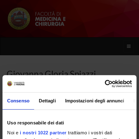
Toggle
naviga
Giovanna Gloria Spiazzi
Home
Persone
Giovanna Gloria Spiazzi
Consenso
Dettagli
Impostazioni degli annunci
In
Uso responsabile dei dati
PERSONE
Noi e
i nostri 1022 partner
trattiamo i vostri dati