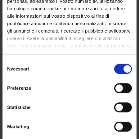
personali, ad esempio il vostro numero IP, utilizzando
GOVERNANCE DELLA FACOLTÀ
tecnologie come i cookie per memorizzare e accedere
alle informazioni sul vostro dispositivo al fine di
pubblicare annunci e contenuti personalizzati, misurare
gli annunci e i contenuti, ricercare il pubblico e sviluppare
Non presente dal
i servizi. Avete la possibilità di scegliere chi utilizza i
31 ottobre 2016
vostri dati e per quali scopi. Le vostre scelte in materia di
Note
privacy sono applicabili solo su questa proprietà digitale
in cui avete effettuato le vostre scelte. È possibile
Selezione
modificare o revocare il proprio consenso in qualsiasi
Necessari
del
momento dalla Dichiarazione sui cookie o facendo clic
consenso
sull'icona di attivazione della privacy.
Preferenze
Con il tuo consenso, vorremmo anche:
raccogliere informazioni sulla tua posizione
Statistiche
geografica, con un'approssimazione di qualche
DIDATTICA
0
metro,
Marketing
Identificare il tuo dispositivo, scansionandolo
AVVISI
0
attivamente alla ricerca di caratteristiche specifiche