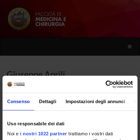
Toggle
naviga
Giuseppe Aprili
Home
Persone
Giuseppe Aprili
Consenso
Dettagli
Impostazioni degli annunci
In
Uso responsabile dei dati
PERSONE
Noi e
i nostri 1022 partner
trattiamo i vostri dati