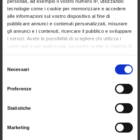
personali, ad esempio il vostro numero IP, utilizzando
GOVERNANCE DELLA FACOLTÀ
tecnologie come i cookie per memorizzare e accedere
alle informazioni sul vostro dispositivo al fine di
pubblicare annunci e contenuti personalizzati, misurare
gli annunci e i contenuti, ricercare il pubblico e sviluppare
Non presente dal
i servizi. Avete la possibilità di scegliere chi utilizza i
31 ottobre 2016
vostri dati e per quali scopi. Le vostre scelte in materia di
Note
privacy sono applicabili solo su questa proprietà digitale
in cui avete effettuato le vostre scelte. È possibile
Selezione
modificare o revocare il proprio consenso in qualsiasi
Necessari
del
momento dalla Dichiarazione sui cookie o facendo clic
consenso
sull'icona di attivazione della privacy.
Preferenze
Con il tuo consenso, vorremmo anche:
raccogliere informazioni sulla tua posizione
Statistiche
geografica, con un'approssimazione di qualche
DIDATTICA
0
metro,
Marketing
Identificare il tuo dispositivo, scansionandolo
AVVISI
0
attivamente alla ricerca di caratteristiche specifiche