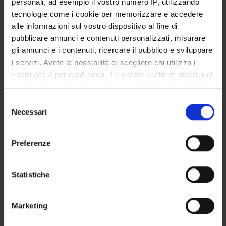
personali, ad esempio il vostro numero IP, utilizzando
GOVERNANCE DELLA FACOLTÀ
tecnologie come i cookie per memorizzare e accedere
alle informazioni sul vostro dispositivo al fine di
pubblicare annunci e contenuti personalizzati, misurare
gli annunci e i contenuti, ricercare il pubblico e sviluppare
Not present since
i servizi. Avete la possibilità di scegliere chi utilizza i
October 31, 2016
vostri dati e per quali scopi. Le vostre scelte in materia di
Note
privacy sono applicabili solo su questa proprietà digitale
in cui avete effettuato le vostre scelte. È possibile
Selezione
modificare o revocare il proprio consenso in qualsiasi
Necessari
del
momento dalla Dichiarazione sui cookie o facendo clic
consenso
sull'icona di attivazione della privacy.
Preferenze
Con il tuo consenso, vorremmo anche:
raccogliere informazioni sulla tua posizione
Statistiche
geografica, con un'approssimazione di qualche
TEACHING
0
metro,
Marketing
Identificare il tuo dispositivo, scansionandolo
ANNOUNCEMENTS
0
attivamente alla ricerca di caratteristiche specifiche