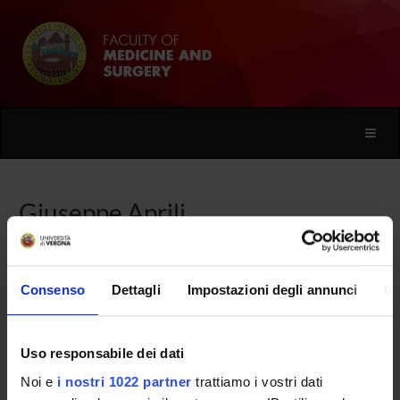
Toggle
naviga
Giuseppe Aprili
Home
People
Giuseppe Aprili
Consenso
Dettagli
Impostazioni degli annunci
In
Uso responsabile dei dati
PERSONE
Noi e
i nostri 1022 partner
trattiamo i vostri dati