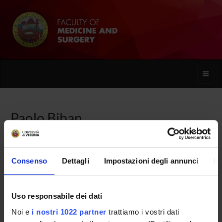
Toggle
naviga
Paolo Biban
Home
People
Paolo Biban
Consenso
Dettagli
Impostazioni degli annunci
In
Uso responsabile dei dati
PERSONE
Noi e
i nostri 1022 partner
trattiamo i vostri dati