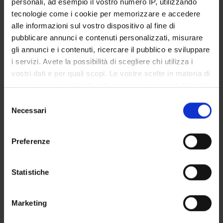
personali, ad esempio il vostro numero IP, utilizzando
GOVERNANCE DELLA FACOLTÀ
tecnologie come i cookie per memorizzare e accedere
alle informazioni sul vostro dispositivo al fine di
pubblicare annunci e contenuti personalizzati, misurare
gli annunci e i contenuti, ricercare il pubblico e sviluppare
Position
i servizi. Avete la possibilità di scegliere chi utilizza i
Temporary Professor
vostri dati e per quali scopi. Le vostre scelte in materia di
Academic sector
privacy sono applicabili solo su questa proprietà digitale
- - -
in cui avete effettuato le vostre scelte. È possibile
Selezione
E-mail
modificare o revocare il proprio consenso in qualsiasi
Necessari
del
paolo
biban
aovr
veneto
it
momento dalla Dichiarazione sui cookie o facendo clic
consenso
sull'icona di attivazione della privacy.
Preferenze
Con il tuo consenso, vorremmo anche:
raccogliere informazioni sulla tua posizione
Statistiche
geografica, con un'approssimazione di qualche
TEACHING
3
metro,
Marketing
Identificare il tuo dispositivo, scansionandolo
ANNOUNCEMENTS
0
attivamente alla ricerca di caratteristiche specifiche