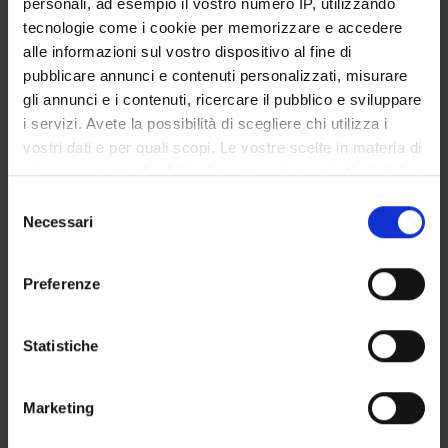
personali, ad esempio il vostro numero IP, utilizzando
GOVERNANCE DELLA FACOLTÀ
tecnologie come i cookie per memorizzare e accedere
alle informazioni sul vostro dispositivo al fine di
pubblicare annunci e contenuti personalizzati, misurare
gli annunci e i contenuti, ricercare il pubblico e sviluppare
Qualifica
i servizi. Avete la possibilità di scegliere chi utilizza i
Professore a contratto
vostri dati e per quali scopi. Le vostre scelte in materia di
Settore disciplinare
privacy sono applicabili solo su questa proprietà digitale
- - -
in cui avete effettuato le vostre scelte. È possibile
Selezione
E-mail
modificare o revocare il proprio consenso in qualsiasi
Necessari
del
stefano-venturi
libero
it
momento dalla Dichiarazione sui cookie o facendo clic
consenso
sull'icona di attivazione della privacy.
Preferenze
Con il tuo consenso, vorremmo anche:
raccogliere informazioni sulla tua posizione
Statistiche
geografica, con un'approssimazione di qualche
PRESENTAZIONE
metro,
Marketing
Identificare il tuo dispositivo, scansionandolo
DIDATTICA
2
attivamente alla ricerca di caratteristiche specifiche