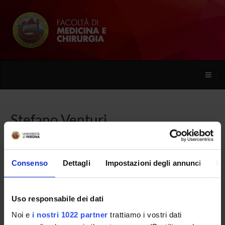
Toggle
naviga
Stefano Venturi
Home
Persone
Stefano Venturi
Consenso
Dettagli
Impostazioni degli annunci
In
Uso responsabile dei dati
PERSONE
Noi e
i nostri 1022 partner
trattiamo i vostri dati