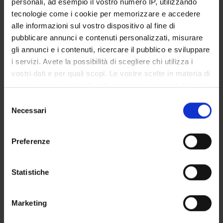
personali, ad esempio il vostro numero IP, utilizzando
GOVERNANCE DELLA FACOLTÀ
tecnologie come i cookie per memorizzare e accedere
alle informazioni sul vostro dispositivo al fine di
pubblicare annunci e contenuti personalizzati, misurare
gli annunci e i contenuti, ricercare il pubblico e sviluppare
Qualifica
i servizi. Avete la possibilità di scegliere chi utilizza i
Professore a contratto
vostri dati e per quali scopi. Le vostre scelte in materia di
Settore disciplinare
privacy sono applicabili solo su questa proprietà digitale
- - -
in cui avete effettuato le vostre scelte. È possibile
Selezione
Telefono
modificare o revocare il proprio consenso in qualsiasi
Necessari
del
045/8124790
momento dalla Dichiarazione sui cookie o facendo clic
consenso
E-mail
sull'icona di attivazione della privacy.
erika
rigotti
aovr
veneto
it
Preferenze
Con il tuo consenso, vorremmo anche:
raccogliere informazioni sulla tua posizione
Statistiche
geografica, con un'approssimazione di qualche
DIDATTICA
2
metro,
Marketing
Identificare il tuo dispositivo, scansionandolo
AVVISI
0
attivamente alla ricerca di caratteristiche specifiche