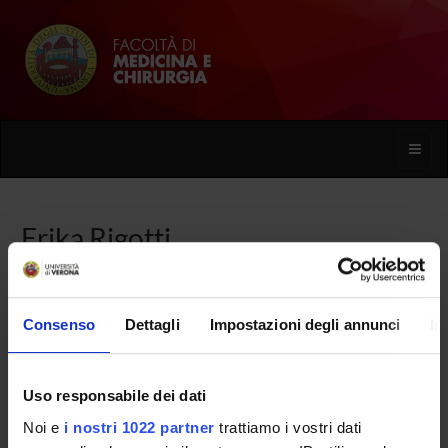
Toggle
naviga
Erika Rigotti
Home
Persone
Erika Rigotti
Consenso
Dettagli
Impostazioni degli annunci
In
Uso responsabile dei dati
PERSONE
Noi e
i nostri 1022 partner
trattiamo i vostri dati