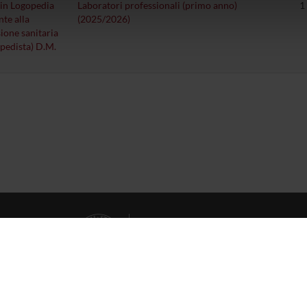
 in Logopedia
Laboratori professionali (primo anno)
1
icità e social media, i quali potrebbero combinarle con altre inform
nte alla
(2025/2026)
lizzo dei loro servizi.
ione sanitaria
pedista) D.M.