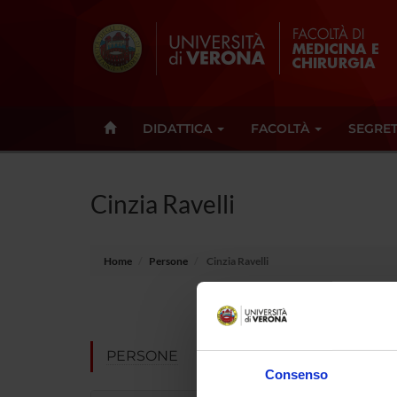
DIDATTICA
FACOLTÀ
SEGRET
Cinzia Ravelli
Home
Persone
Cinzia Ravelli
Qualifica
Settore di
PERSONE
Consenso