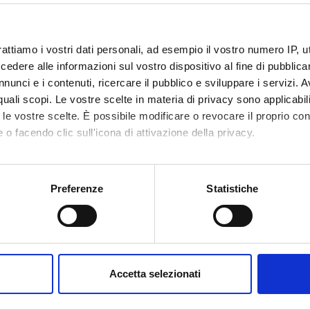
rattiamo i vostri dati personali, ad esempio il vostro numero IP, 
dere alle informazioni sul vostro dispositivo al fine di pubblica
nunci e i contenuti, ricercare il pubblico e sviluppare i servizi. A
r quali scopi. Le vostre scelte in materia di privacy sono applicabi
Avvisi
Ricerca
Incarichi
tica
0
to le vostre scelte. È possibile modificare o revocare il proprio 
1
 o facendo clic sull'icona di attivazione della privacy.
EGNAMENTI
mo anche:
oni sulla tua posizione geografica, con un'approssimazione di qu
Preferenze
Statistiche
enti attivi nel periodo selezionato:
1
.
spositivo, scansionandolo attivamente alla ricerca di caratteristich
ull'insegnamento per vedere orari e dettagli del corso.
aborati i tuoi dati personali e imposta le tue preferenze nella
s
consenso in qualsiasi momento dalla Dichiarazione sui cookie.
NOME
CREDITI
Accetta selezionati
TOTALI
nalizzare contenuti ed annunci, per fornire funzionalità dei socia
inoltre informazioni sul modo in cui utilizzi il nostro sito con i n