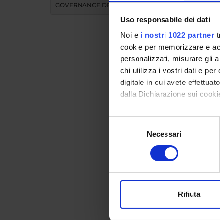
GOVERNANCE DELLA FACOLTÀ
Uso responsabile dei dati
Noi e
i nostri 1022 partner
t
cookie per memorizzare e acce
personalizzati, misurare gli an
chi utilizza i vostri dati e pe
Didat
digitale in cui avete effettua
dalla Dichiarazione sui cookie
INS
Con il tuo consenso, vorrem
Selezione
raccogliere informazi
Necessari
del
Insegnam
Identificare il tuo di
consenso
Clicca s
digitali).
Approfondisci come vengono el
modificare o ritirare il tuo 
CORSO
Rifiuta
Utilizziamo i cookie per perso
nostro traffico. Condividiamo 