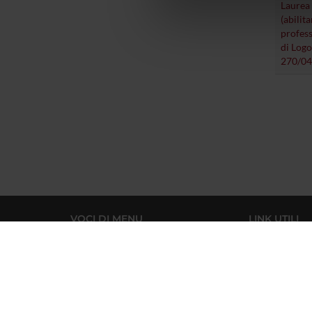
Laurea
di analisi dei dati web, pubbl
(abilita
che hanno raccolto dal tuo uti
profess
di Logo
270/04
VOCI DI MENU
LINK UTILI
Home
Azienda Ospedaliera
Universitaria Integrata
Didattica
Facoltà