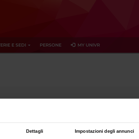
ERIE E SEDI
PERSONE
MY UNIVR
Professore a contratto
sciplinare
- - -
Dettagli
Impostazioni degli annunci