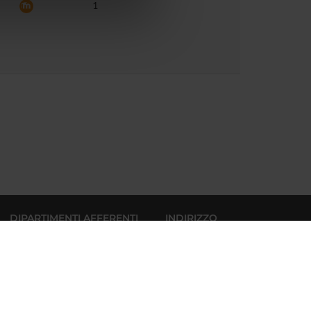
1
azioni che hai fornito loro o
DIPARTIMENTI AFFERENTI
INDIRIZZO
Policlinico “G. B. Rossi”
Diagnostica e Sanità
Piazzale L. A. Scuro, 10
Pubblica
37134 Verona
Partita IVA 01541040232
Medicina
Codice Fiscale:93009870234
Neuroscienze, Biomedicina