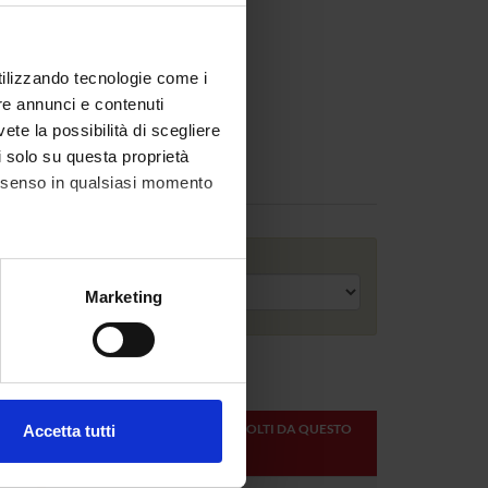
utilizzando tecnologie come i
re annunci e contenuti
vete la possibilità di scegliere
li solo su questa proprietà
consenso in qualsiasi momento
Anno accademico
alche metro,
Marketing
e specifiche (impronte
ezione dettagli
. Puoi
ONLINE
CREDITI
MODULI SVOLTI DA QUESTO
Accetta tutti
DEL
DOCENTE
l media e per analizzare il
DOCENTE
ostri partner che si occupano