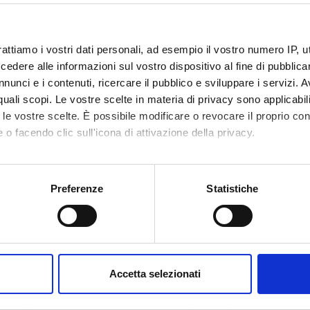
rattiamo i vostri dati personali, ad esempio il vostro numero IP, 
dere alle informazioni sul vostro dispositivo al fine di pubblica
nunci e i contenuti, ricercare il pubblico e sviluppare i servizi. A
r quali scopi. Le vostre scelte in materia di privacy sono applicabi
Announcements
Research
Assignments
hing
0
to le vostre scelte. È possibile modificare o revocare il proprio 
1
 o facendo clic sull'icona di attivazione della privacy.
DULES
mo anche:
oni sulla tua posizione geografica, con un'approssimazione di qu
Preferenze
Statistiche
running in the period selected:
1
.
spositivo, scansionandolo attivamente alla ricerca di caratteristich
 the module to see the timetable and course details.
aborati i tuoi dati personali e imposta le tue preferenze nella
s
consenso in qualsiasi momento dalla Dichiarazione sui cookie.
E
NAME
TOTAL
Accetta selezionati
CREDITS
nalizzare contenuti ed annunci, per fornire funzionalità dei socia
inoltre informazioni sul modo in cui utilizzi il nostro sito con i n
r's degree in
Professional Laboratories (1st year)
1