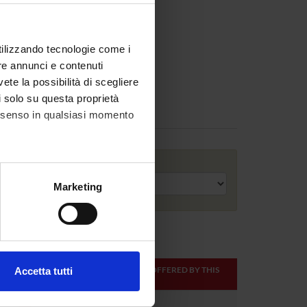
utilizzando tecnologie come i
re annunci e contenuti
vete la possibilità di scegliere
li solo su questa proprietà
consenso in qualsiasi momento
Academic year
alche metro,
Marketing
e specifiche (impronte
ezione dettagli
. Puoi
ONLINE
TEACHER
MODULES OFFERED BY THIS
Accetta tutti
CREDITS
TEACHER
l media e per analizzare il
ostri partner che si occupano
1