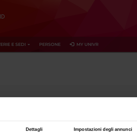
ERIE E SEDI
PERSONE
MY UNIVR
Temporary Professor
sector
- - -
Dettagli
Impostazioni degli annunci