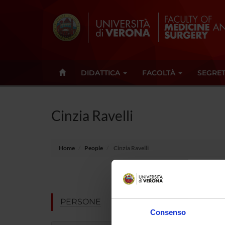
DIDATTICA
FACOLTÀ
SEGRET
Cinzia Ravelli
Home
People
Cinzia Ravelli
Position
Academic 
PERSONE
Consenso