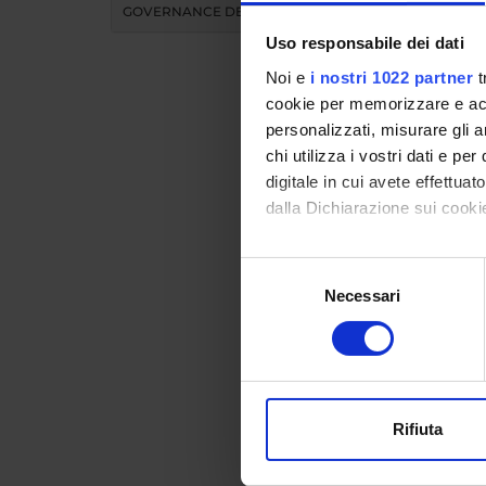
GOVERNANCE DELLA FACOLTÀ
Uso responsabile dei dati
Noi e
i nostri 1022 partner
t
cookie per memorizzare e acce
personalizzati, misurare gli an
chi utilizza i vostri dati e pe
Teac
digitale in cui avete effettua
dalla Dichiarazione sui cookie
MO
Con il tuo consenso, vorrem
Selezione
raccogliere informazi
Necessari
del
Modules 
Identificare il tuo di
consenso
Click on
digitali).
Approfondisci come vengono el
modificare o ritirare il tuo 
COURS
Rifiuta
Utilizziamo i cookie per perso
nostro traffico. Condividiamo 
Bachelo