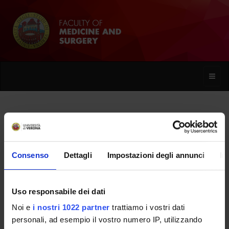
Toggle
naviga
Giulia Guglielmi
Consenso
Dettagli
Impostazioni degli annunci
In
Home
People
Giulia Guglielmi
Uso responsabile dei dati
Noi e
i nostri 1022 partner
trattiamo i vostri dati
PERSONE
personali, ad esempio il vostro numero IP, utilizzando