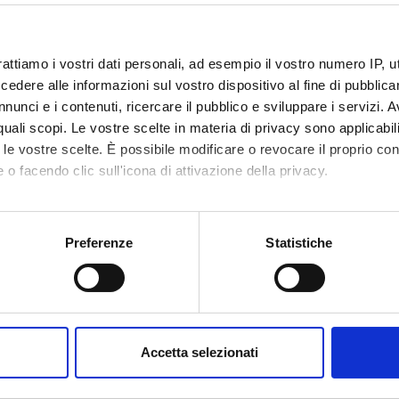
rattiamo i vostri dati personali, ad esempio il vostro numero IP, 
dere alle informazioni sul vostro dispositivo al fine di pubblica
nunci e i contenuti, ricercare il pubblico e sviluppare i servizi. A
r quali scopi. Le vostre scelte in materia di privacy sono applicabi
Announcements
Research
Assignments
hing
0
to le vostre scelte. È possibile modificare o revocare il proprio 
0
 o facendo clic sull'icona di attivazione della privacy.
DULES
mo anche:
oni sulla tua posizione geografica, con un'approssimazione di qu
Preferenze
Statistiche
running in the period selected:
0
.
spositivo, scansionandolo attivamente alla ricerca di caratteristich
 the module to see the timetable and course details.
aborati i tuoi dati personali e imposta le tue preferenze nella
s
consenso in qualsiasi momento dalla Dichiarazione sui cookie.
Accetta selezionati
nalizzare contenuti ed annunci, per fornire funzionalità dei socia
inoltre informazioni sul modo in cui utilizzi il nostro sito con i n