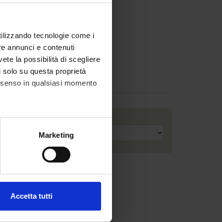
utilizzando tecnologie come i
re annunci e contenuti
vete la possibilità di scegliere
li solo su questa proprietà
consenso in qualsiasi momento
Academic year
alche metro,
Marketing
e specifiche (impronte
ezione dettagli
. Puoi
Accetta tutti
l media e per analizzare il
ostri partner che si occupano