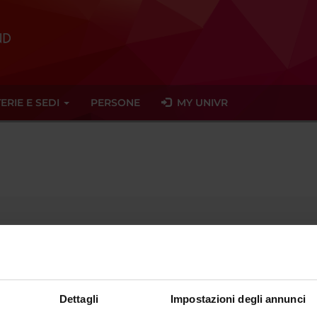
ERIE E SEDI
PERSONE
MY UNIVR
Dario
Uber
apss
tn
it
ent since
December 31, 2022
Dettagli
Impostazioni degli annunci