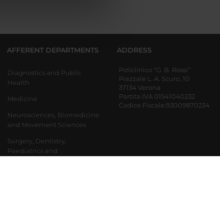
azioni che hai fornito loro o
AFFERENT DEPARTMENTS
ADDRESS
Policlinico “G. B. Rossi”
Diagnostics and Public
Piazzale L. A. Scuro, 10
Health
37134 Verona
Partita IVA 01541040232
Medicine
Codice Fiscale:93009870234
Neurosciences, Biomedicine
and Movement Sciences
Surgery, Dentistry,
Paediatrics and
Gynaecology
Department of Engineering
for Innovation Medicine