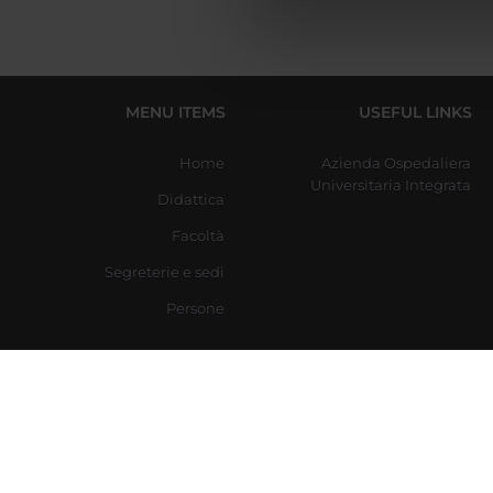
di analisi dei dati web, pubbl
che hanno raccolto dal tuo uti
MENU ITEMS
USEFUL LINKS
Home
Azienda Ospedaliera
Universitaria Integrata
Didattica
Facoltà
Segreterie e sedi
Persone