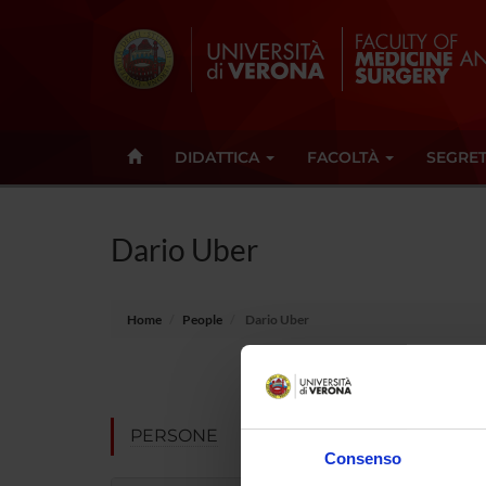
DIDATTICA
FACOLTÀ
SEGRET
Dario Uber
Home
People
Dario Uber
E-mail
Not pres
PERSONE
Consenso
Note