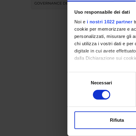
GOVERNANCE DELLA FACOLTÀ
Uso responsabile dei dati
Noi e
i nostri 1022 partner
t
cookie per memorizzare e acce
personalizzati, misurare gli an
chi utilizza i vostri dati e pe
Teac
digitale in cui avete effettua
dalla Dichiarazione sui cookie
MO
Con il tuo consenso, vorrem
Selezione
raccogliere informazi
Necessari
del
Modules 
Identificare il tuo di
consenso
Click on
digitali).
Approfondisci come vengono el
modificare o ritirare il tuo 
Rifiuta
Utilizziamo i cookie per perso
nostro traffico. Condividiamo 