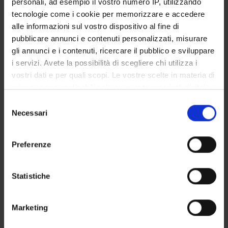
personali, ad esempio il vostro numero IP, utilizzando
GOVERNANCE DELLA FACOLTÀ
tecnologie come i cookie per memorizzare e accedere
alle informazioni sul vostro dispositivo al fine di
pubblicare annunci e contenuti personalizzati, misurare
gli annunci e i contenuti, ricercare il pubblico e sviluppare
Position
i servizi. Avete la possibilità di scegliere chi utilizza i
Temporary Professor
vostri dati e per quali scopi. Le vostre scelte in materia di
Academic sector
privacy sono applicabili solo su questa proprietà digitale
- - -
in cui avete effettuato le vostre scelte. È possibile
Selezione
Telephone
modificare o revocare il proprio consenso in qualsiasi
Necessari
del
0461904420
momento dalla Dichiarazione sui cookie o facendo clic
consenso
E-mail
sull'icona di attivazione della privacy.
annalisa
campomori
apss
tn
it
Preferenze
Con il tuo consenso, vorremmo anche:
raccogliere informazioni sulla tua posizione
Statistiche
geografica, con un'approssimazione di qualche
TEACHING
2
metro,
Marketing
Identificare il tuo dispositivo, scansionandolo
ANNOUNCEMENTS
0
attivamente alla ricerca di caratteristiche specifiche