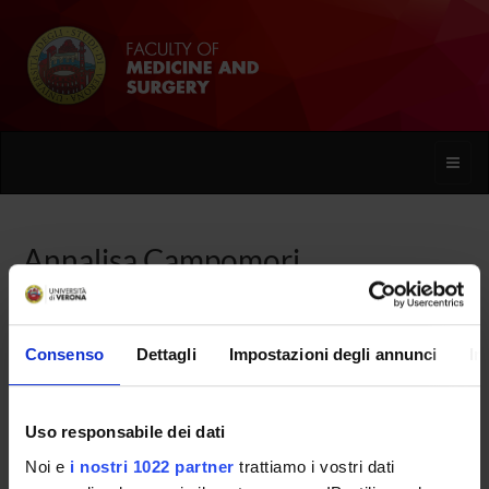
Toggle
naviga
Annalisa Campomori
Home
People
Annalisa Campomori
Consenso
Dettagli
Impostazioni degli annunci
In
Uso responsabile dei dati
PERSONE
Noi e
i nostri 1022 partner
trattiamo i vostri dati