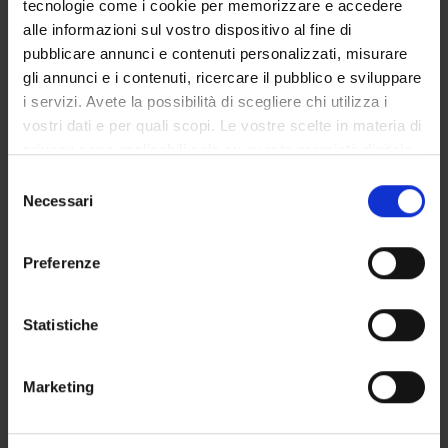
tecnologie come i cookie per memorizzare e accedere
GOVERNANCE DELLA FACOLTÀ
alle informazioni sul vostro dispositivo al fine di
pubblicare annunci e contenuti personalizzati, misurare
gli annunci e i contenuti, ricercare il pubblico e sviluppare
i servizi. Avete la possibilità di scegliere chi utilizza i
Not present since
vostri dati e per quali scopi. Le vostre scelte in materia di
December 30, 2022
privacy sono applicabili solo su questa proprietà digitale
Note
in cui avete effettuato le vostre scelte. È possibile
Selezione
modificare o revocare il proprio consenso in qualsiasi
Necessari
del
momento dalla Dichiarazione sui cookie o facendo clic
consenso
sull'icona di attivazione della privacy.
Preferenze
Con il tuo consenso, vorremmo anche:
raccogliere informazioni sulla tua posizione
Statistiche
geografica, con un'approssimazione di qualche
metro,
TEACHING
0
Marketing
Identificare il tuo dispositivo, scansionandolo
attivamente alla ricerca di caratteristiche specifiche
ANNOUNCEMENTS
0
(impronte digitali).