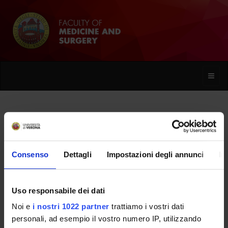
Toggle
naviga
Renzo Campostrini
Consenso
Dettagli
Impostazioni degli annunci
In
Home
People
Renzo Campostrini
Uso responsabile dei dati
Noi e
i nostri 1022 partner
trattiamo i vostri dati
PERSONE
personali, ad esempio il vostro numero IP, utilizzando