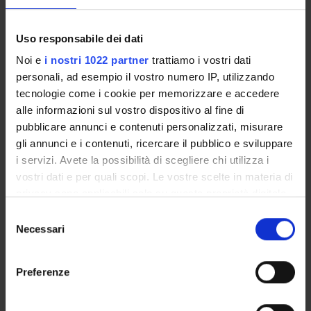
GOVERNANCE DELLA FACOLTÀ
Uso responsabile dei dati
Noi e
i nostri 1022 partner
trattiamo i vostri dati
personali, ad esempio il vostro numero IP, utilizzando
tecnologie come i cookie per memorizzare e accedere
alle informazioni sul vostro dispositivo al fine di
pubblicare annunci e contenuti personalizzati, misurare
gli annunci e i contenuti, ricercare il pubblico e sviluppare
i servizi. Avete la possibilità di scegliere chi utilizza i
vostri dati e per quali scopi. Le vostre scelte in materia di
privacy sono applicabili solo su questa proprietà digitale
E-mail
in cui avete effettuato le vostre scelte. È possibile
martina
montagnana
univr
it
Selezione
modificare o revocare il proprio consenso in qualsiasi
Necessari
del
Not present since
momento dalla Dichiarazione sui cookie o facendo clic
consenso
December 31, 2019
sull'icona di attivazione della privacy.
Preferenze
Note
Con il tuo consenso, vorremmo anche: