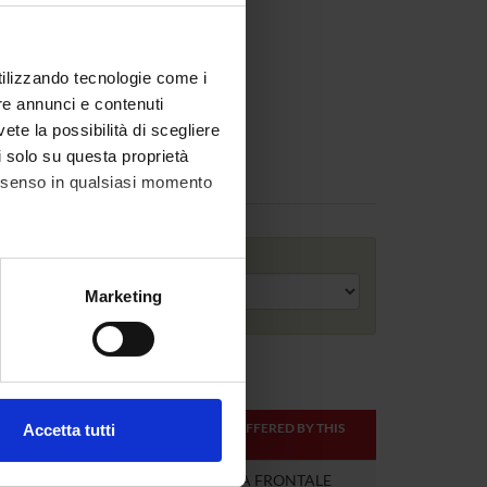
utilizzando tecnologie come i
re annunci e contenuti
vete la possibilità di scegliere
li solo su questa proprietà
Assignments
consenso in qualsiasi momento
Academic year
alche metro,
Marketing
e specifiche (impronte
ezione dettagli
. Puoi
ONLINE
TEACHER
MODULES OFFERED BY THIS
Accetta tutti
CREDITS
TEACHER
l media e per analizzare il
ostri partner che si occupano
0.5
DIDATTICA FRONTALE