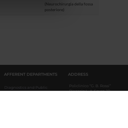
(Neurochirurgia della fossa
azioni che hai fornito loro o
posteriore)
AFFERENT DEPARTMENTS
ADDRESS
Policlinico “G. B. Rossi”
Diagnostics and Public
Piazzale L. A. Scuro, 10
Health
37134 Verona
Partita IVA 01541040232
Medicine
Codice Fiscale:93009870234
Neurosciences, Biomedicine
and Movement Sciences
Surgery, Dentistry,