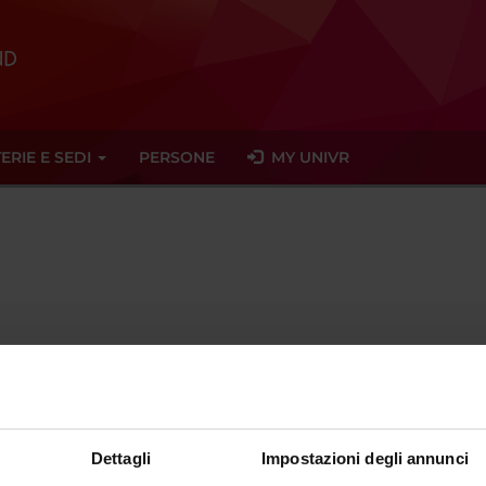
ERIE E SEDI
PERSONE
MY UNIVR
Temporary Professor
sector
- - -
Dettagli
Impostazioni degli annunci