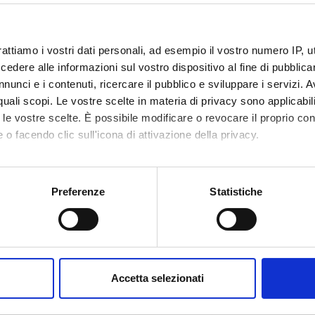
rattiamo i vostri dati personali, ad esempio il vostro numero IP, 
dere alle informazioni sul vostro dispositivo al fine di pubblica
nunci e i contenuti, ricercare il pubblico e sviluppare i servizi. A
r quali scopi. Le vostre scelte in materia di privacy sono applicabi
Announcements
Research
Publications
hing
0
to le vostre scelte. È possibile modificare o revocare il proprio 
1
 o facendo clic sull'icona di attivazione della privacy.
DULES
mo anche:
oni sulla tua posizione geografica, con un'approssimazione di qu
Preferenze
Statistiche
running in the period selected:
1
.
spositivo, scansionandolo attivamente alla ricerca di caratteristich
 the module to see the timetable and course details.
aborati i tuoi dati personali e imposta le tue preferenze nella
s
consenso in qualsiasi momento dalla Dichiarazione sui cookie.
E
NAME
TOTAL
Accetta selezionati
CREDITS
nalizzare contenuti ed annunci, per fornire funzionalità dei socia
inoltre informazioni sul modo in cui utilizzi il nostro sito con i n
aduate
Neurochirurgia 4 (2025/2026)
58