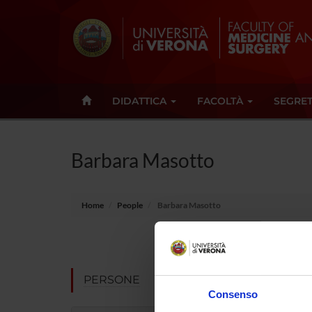
DIDATTICA
FACOLTÀ
SEGRET
Barbara Masotto
Home
People
Barbara Masotto
Position
Academic 
PERSONE
Consenso