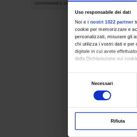
GOVERNANCE DELLA FACOLTÀ
Uso responsabile dei dati
Noi e
i nostri 1022 partner
t
cookie per memorizzare e acce
personalizzati, misurare gli an
chi utilizza i vostri dati e pe
Teac
digitale in cui avete effettua
dalla Dichiarazione sui cookie
MO
Con il tuo consenso, vorrem
Selezione
raccogliere informazi
Necessari
del
Modules 
Identificare il tuo di
consenso
Click on
digitali).
Approfondisci come vengono el
modificare o ritirare il tuo 
COURS
Rifiuta
Utilizziamo i cookie per perso
nostro traffico. Condividiamo 
Postgr