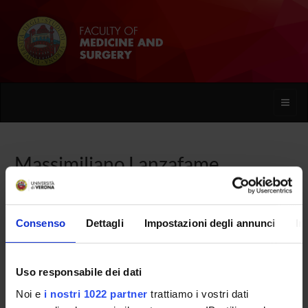
Toggle
naviga
Massimiliano Lanzafame
Home
People
Massimiliano Lanzafame
Consenso
Dettagli
Impostazioni degli annunci
In
Uso responsabile dei dati
PERSONE
Noi e
i nostri 1022 partner
trattiamo i vostri dati