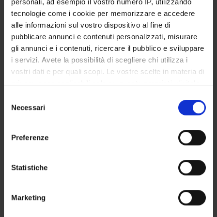
personali, ad esempio il vostro numero IP, utilizzando
GOVERNANCE DELLA FACOLTÀ
tecnologie come i cookie per memorizzare e accedere
alle informazioni sul vostro dispositivo al fine di
pubblicare annunci e contenuti personalizzati, misurare
gli annunci e i contenuti, ricercare il pubblico e sviluppare
Position
i servizi. Avete la possibilità di scegliere chi utilizza i
Professor from another university
vostri dati e per quali scopi. Le vostre scelte in materia di
Role
privacy sono applicabili solo su questa proprietà digitale
Dirigente medico 1 livello
in cui avete effettuato le vostre scelte. È possibile
Selezione
Academic sector
modificare o revocare il proprio consenso in qualsiasi
Necessari
del
- - -
momento dalla Dichiarazione sui cookie o facendo clic
consenso
sull'icona di attivazione della privacy.
Preferenze
Con il tuo consenso, vorremmo anche:
raccogliere informazioni sulla tua posizione
Statistiche
geografica, con un'approssimazione di qualche
TEACHING
1
metro,
Marketing
Identificare il tuo dispositivo, scansionandolo
ANNOUNCEMENTS
0
attivamente alla ricerca di caratteristiche specifiche