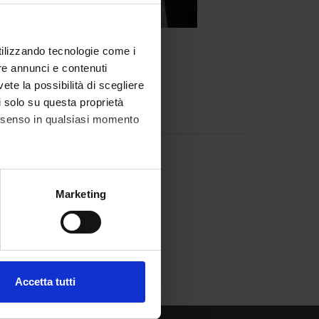
utilizzando tecnologie come i
re annunci e contenuti
vete la possibilità di scegliere
li solo su questa proprietà
zioni
Incarichi
consenso in qualsiasi momento
 KB, 05/04/05)
alche metro,
Marketing
e specifiche (impronte
ezione dettagli
. Puoi
Accetta tutti
l media e per analizzare il
ostri partner che si occupano