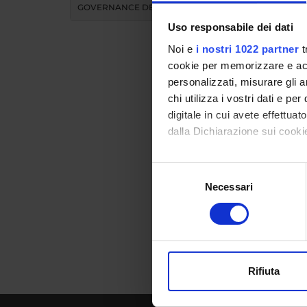
GOVERNANCE DELLA FACOLTÀ
Uso responsabile dei dati
Noi e
i nostri 1022 partner
t
cookie per memorizzare e acce
personalizzati, misurare gli an
chi utilizza i vostri dati e pe
Prese
digitale in cui avete effettua
dalla Dichiarazione sui cookie
Curricu
Con il tuo consenso, vorrem
Selezione
raccogliere informazi
Necessari
del
Identificare il tuo di
consenso
digitali).
Approfondisci come vengono el
modificare o ritirare il tuo 
Rifiuta
Utilizziamo i cookie per perso
nostro traffico. Condividiamo 