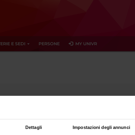
ERIE E SEDI
PERSONE
MY UNIVR
vittorio
pederzoli
univr
it
ente dal
1 agosto 2015
Dettagli
Impostazioni degli annunci