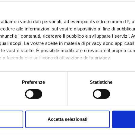
rattiamo i vostri dati personali, ad esempio il vostro numero IP, 
dere alle informazioni sul vostro dispositivo al fine di pubblica
nunci e i contenuti, ricercare il pubblico e sviluppare i servizi. A
r quali scopi. Le vostre scelte in materia di privacy sono applicabi
Didattica
Avvisi
Ricerca
Pubblica
ntazione
0
0
to le vostre scelte. È possibile modificare o revocare il proprio 
 o facendo clic sull'icona di attivazione della privacy.
lum
curriculum e pubblicazioni
(pdf, it, 19
mo anche:
oni sulla tua posizione geografica, con un'approssimazione di qu
Preferenze
Statistiche
spositivo, scansionandolo attivamente alla ricerca di caratteristich
aborati i tuoi dati personali e imposta le tue preferenze nella
s
consenso in qualsiasi momento dalla Dichiarazione sui cookie.
Accetta selezionati
nalizzare contenuti ed annunci, per fornire funzionalità dei socia
inoltre informazioni sul modo in cui utilizzi il nostro sito con i n