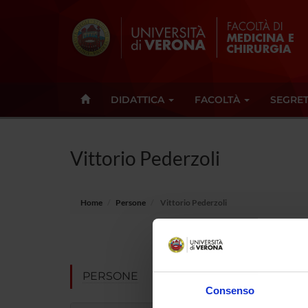
DIDATTICA
FACOLTÀ
SEGRET
Vittorio Pederzoli
Home
Persone
Vittorio Pederzoli
E-mail
Non pres
PERSONE
Consenso
Note