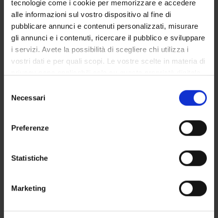
tecnologie come i cookie per memorizzare e accedere
GOVERNANCE DELLA FACOLTÀ
alle informazioni sul vostro dispositivo al fine di
pubblicare annunci e contenuti personalizzati, misurare
gli annunci e i contenuti, ricercare il pubblico e sviluppare
i servizi. Avete la possibilità di scegliere chi utilizza i
Not present since
vostri dati e per quali scopi. Le vostre scelte in materia di
December 31, 2022
privacy sono applicabili solo su questa proprietà digitale
Note
in cui avete effettuato le vostre scelte. È possibile
Selezione
modificare o revocare il proprio consenso in qualsiasi
Necessari
del
momento dalla Dichiarazione sui cookie o facendo clic
consenso
sull'icona di attivazione della privacy.
Preferenze
Con il tuo consenso, vorremmo anche:
raccogliere informazioni sulla tua posizione
Statistiche
geografica, con un'approssimazione di qualche
metro,
TEACHING
0
Marketing
Identificare il tuo dispositivo, scansionandolo
attivamente alla ricerca di caratteristiche specifiche
ANNOUNCEMENTS
0
(impronte digitali).