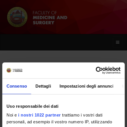
Toggle
naviga
Nicoletta Degiuli
Consenso
Dettagli
Impostazioni degli annunci
In
Home
People
Nicoletta Degiuli
Uso responsabile dei dati
Noi e
i nostri 1022 partner
trattiamo i vostri dati
PERSONE
personali, ad esempio il vostro numero IP, utilizzando