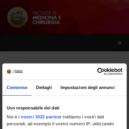
Toggle
naviga
Arianna Bentenuto
Consenso
Dettagli
Impostazioni degli annunci
In
Home
Persone
Arianna Bentenuto
Uso responsabile dei dati
Noi e
i nostri 1022 partner
trattiamo i vostri dati
PERSONE
personali, ad esempio il vostro numero IP, utilizzando