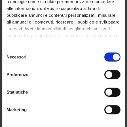
tecnologie come i cookie per memorizzare e accedere
GOVERNANCE DELLA FACOLTÀ
alle informazioni sul vostro dispositivo al fine di
pubblicare annunci e contenuti personalizzati, misurare
gli annunci e i contenuti, ricercare il pubblico e sviluppare
i servizi. Avete la possibilità di scegliere chi utilizza i
Non presente dal
vostri dati e per quali scopi. Le vostre scelte in materia di
30 novembre 2022
privacy sono applicabili solo su questa proprietà digitale
Note
in cui avete effettuato le vostre scelte. È possibile
Selezione
modificare o revocare il proprio consenso in qualsiasi
Necessari
del
momento dalla Dichiarazione sui cookie o facendo clic
consenso
sull'icona di attivazione della privacy.
Preferenze
Con il tuo consenso, vorremmo anche:
raccogliere informazioni sulla tua posizione
Statistiche
geografica, con un'approssimazione di qualche
metro,
DIDATTICA
0
Marketing
Identificare il tuo dispositivo, scansionandolo
attivamente alla ricerca di caratteristiche specifiche
AVVISI
0
(impronte digitali).