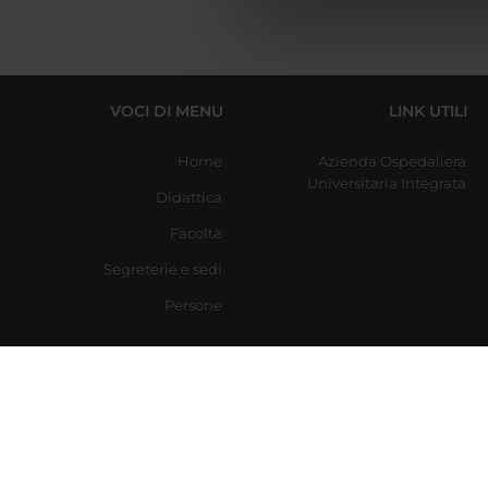
di analisi dei dati web, pubbl
che hanno raccolto dal tuo uti
VOCI DI MENU
LINK UTILI
Home
Azienda Ospedaliera
Universitaria Integrata
Didattica
Facoltà
Segreterie e sedi
Persone