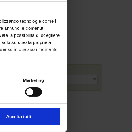
utilizzando tecnologie come i
re annunci e contenuti
vete la possibilità di scegliere
li solo su questa proprietà
consenso in qualsiasi momento
Anno accademico
alche metro,
Marketing
e specifiche (impronte
ezione dettagli
. Puoi
Accetta tutti
l media e per analizzare il
ostri partner che si occupano