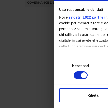
GOVERNANCE DELLA FACOLTÀ
Uso responsabile dei dati
Noi e
i nostri 1022 partner
t
cookie per memorizzare e acce
personalizzati, misurare gli an
chi utilizza i vostri dati e pe
Didat
digitale in cui avete effettua
dalla Dichiarazione sui cookie
INS
Con il tuo consenso, vorrem
Selezione
raccogliere informazi
Necessari
del
Insegnam
Identificare il tuo di
consenso
Clicca s
digitali).
Approfondisci come vengono el
modificare o ritirare il tuo 
Rifiuta
Utilizziamo i cookie per perso
nostro traffico. Condividiamo 