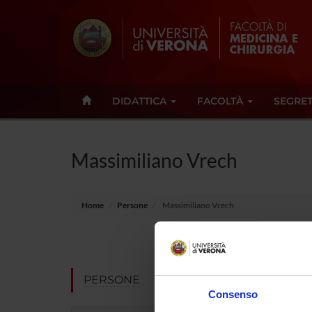
DIDATTICA
FACOLTÀ
SEGRET
Massimiliano Vrech
Home
Persone
Massimiliano Vrech
Non pres
Note
PERSONE
Consenso