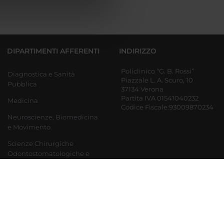
azioni che hai fornito loro o
DIPARTIMENTI AFFERENTI
INDIRIZZO
Policlinico “G. B. Rossi”
Diagnostica e Sanità
Piazzale L. A. Scuro, 10
Pubblica
37134 Verona
Partita IVA 01541040232
Medicina
Codice Fiscale:93009870234
Neuroscienze, Biomedicina
e Movimento
Scienze Chirurgiche
Odontostomatologiche e
Materno-Infantili
Ingegneria per la medicina
di innovazione