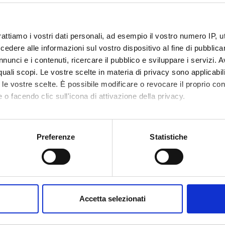
rattiamo i vostri dati personali, ad esempio il vostro numero IP, 
dere alle informazioni sul vostro dispositivo al fine di pubblica
nunci e i contenuti, ricercare il pubblico e sviluppare i servizi. A
r quali scopi. Le vostre scelte in materia di privacy sono applicabi
Avvisi
Ricerca
Pubblicazioni
Incarichi
tica
0
to le vostre scelte. È possibile modificare o revocare il proprio 
0
 o facendo clic sull'icona di attivazione della privacy.
EGNAMENTI
mo anche:
oni sulla tua posizione geografica, con un'approssimazione di qu
Preferenze
Statistiche
enti attivi nel periodo selezionato:
0
.
spositivo, scansionandolo attivamente alla ricerca di caratteristich
ull'insegnamento per vedere orari e dettagli del corso.
aborati i tuoi dati personali e imposta le tue preferenze nella
s
consenso in qualsiasi momento dalla Dichiarazione sui cookie.
Accetta selezionati
nalizzare contenuti ed annunci, per fornire funzionalità dei socia
inoltre informazioni sul modo in cui utilizzi il nostro sito con i n