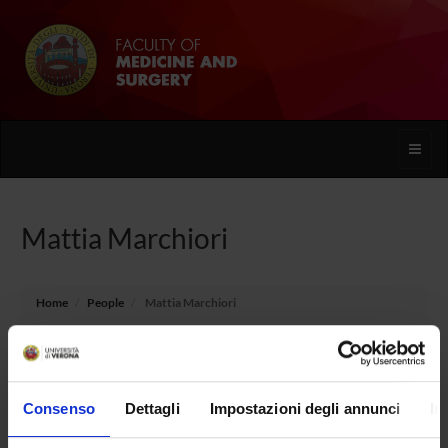
Toggle
naviga
Mattia Marchiori
Home
People
Mattia Marchiori
Consenso
Dettagli
Impostazioni degli annunci
In
PERSONE