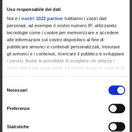
GOVERNANCE DELLA FACOLTÀ
Uso responsabile dei dati
Noi e
i nostri 1022 partner
trattiamo i vostri dati
personali, ad esempio il vostro numero IP, utilizzando
tecnologie come i cookie per memorizzare e accedere
alle informazioni sul vostro dispositivo al fine di
pubblicare annunci e contenuti personalizzati, misurare
gli annunci e i contenuti, ricercare il pubblico e sviluppare
i servizi. Avete la possibilità di scegliere chi utilizza i
vostri dati e per quali scopi. Le vostre scelte in materia di
Position
privacy sono applicabili solo su questa proprietà digitale
Temporary Professor
in cui avete effettuato le vostre scelte. È possibile
Selezione
Academic sector
modificare o revocare il proprio consenso in qualsiasi
- - -
Necessari
del
momento dalla Dichiarazione sui cookie o facendo clic
consenso
E-mail
sull'icona di attivazione della privacy.
mattia
marchiori
univr
it
Preferenze
Con il tuo consenso, vorremmo anche:
raccogliere informazioni sulla tua posizione
Statistiche