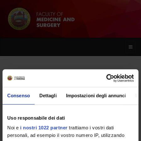
Toggle
naviga
Giovanni Marzari
Consenso
Dettagli
Impostazioni degli annunci
In
Home
People
Giovanni Marzari
Uso responsabile dei dati
Noi e
i nostri 1022 partner
trattiamo i vostri dati
PERSONE
personali, ad esempio il vostro numero IP, utilizzando