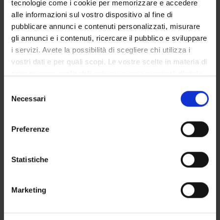
tecnologie come i cookie per memorizzare e accedere
GOVERNANCE DELLA FACOLTÀ
alle informazioni sul vostro dispositivo al fine di
pubblicare annunci e contenuti personalizzati, misurare
gli annunci e i contenuti, ricercare il pubblico e sviluppare
i servizi. Avete la possibilità di scegliere chi utilizza i
Position
vostri dati e per quali scopi. Le vostre scelte in materia di
Temporary Professor
privacy sono applicabili solo su questa proprietà digitale
Academic sector
in cui avete effettuato le vostre scelte. È possibile
Selezione
- - -
modificare o revocare il proprio consenso in qualsiasi
Necessari
del
momento dalla Dichiarazione sui cookie o facendo clic
consenso
sull'icona di attivazione della privacy.
Preferenze
Con il tuo consenso, vorremmo anche:
raccogliere informazioni sulla tua posizione
Statistiche
geografica, con un'approssimazione di qualche
metro,
TEACHING
2
Marketing
Identificare il tuo dispositivo, scansionandolo
attivamente alla ricerca di caratteristiche specifiche
ANNOUNCEMENTS
0
(impronte digitali).