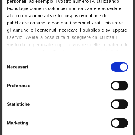
personali, ad esempio il vostro numero IP, utilizzando
GOVERNANCE DELLA FACOLTÀ
tecnologie come i cookie per memorizzare e accedere
alle informazioni sul vostro dispositivo al fine di
pubblicare annunci e contenuti personalizzati, misurare
gli annunci e i contenuti, ricercare il pubblico e sviluppare
Qualifica
i servizi. Avete la possibilità di scegliere chi utilizza i
Professore a contratto
vostri dati e per quali scopi. Le vostre scelte in materia di
Settore disciplinare
privacy sono applicabili solo su questa proprietà digitale
- - -
in cui avete effettuato le vostre scelte. È possibile
Selezione
modificare o revocare il proprio consenso in qualsiasi
Necessari
del
momento dalla Dichiarazione sui cookie o facendo clic
consenso
sull'icona di attivazione della privacy.
Preferenze
Con il tuo consenso, vorremmo anche:
raccogliere informazioni sulla tua posizione
Statistiche
geografica, con un'approssimazione di qualche
DIDATTICA
1
metro,
Marketing
Identificare il tuo dispositivo, scansionandolo
AVVISI
0
attivamente alla ricerca di caratteristiche specifiche