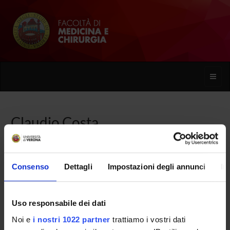
Toggle
naviga
Claudio Costa
Home
Persone
Claudio Costa
Consenso
Dettagli
Impostazioni degli annunci
In
Uso responsabile dei dati
PERSONE
Noi e
i nostri 1022 partner
trattiamo i vostri dati