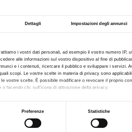
Dettagli
Impostazioni degli annunci
Announcements
Research
Assignments
hing
0
0
rattiamo i vostri dati personali, ad esempio il vostro numero IP, 
dere alle informazioni sul vostro dispositivo al fine di pubblica
nunci e i contenuti, ricercare il pubblico e sviluppare i servizi. A
DULES
r quali scopi. Le vostre scelte in materia di privacy sono applicabi
to le vostre scelte. È possibile modificare o revocare il proprio 
running in the period selected:
0
.
 o facendo clic sull'icona di attivazione della privacy.
 the module to see the timetable and course details.
mo anche:
oni sulla tua posizione geografica, con un'approssimazione di qu
Preferenze
Statistiche
spositivo, scansionandolo attivamente alla ricerca di caratteristich