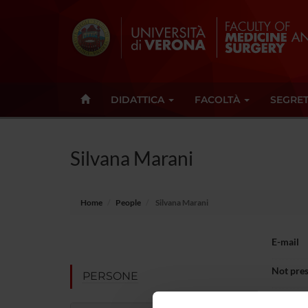
DIDATTICA
FACOLTÀ
SEGRET
Silvana Marani
Home
People
Silvana Marani
E-mail
Not pres
PERSONE
Note