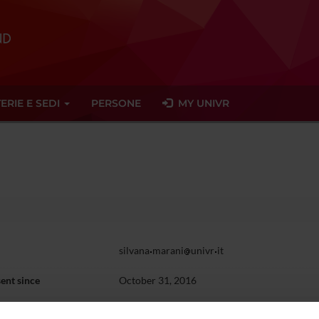
ERIE E SEDI
PERSONE
MY UNIVR
silvana
marani
univr
it
ent since
October 31, 2016