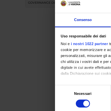
GOVERNANCE DELLA FACOLTÀ
Consenso
Uso responsabile dei dati
Teac
Noi e
i nostri 1022 partner
t
cookie per memorizzare e acce
personalizzati, misurare gli an
MO
chi utilizza i vostri dati e pe
digitale in cui avete effettua
Modules 
dalla Dichiarazione sui cookie
Click on
Con il tuo consenso, vorrem
Selezione
raccogliere informazi
Necessari
del
Identificare il tuo di
consenso
digitali).