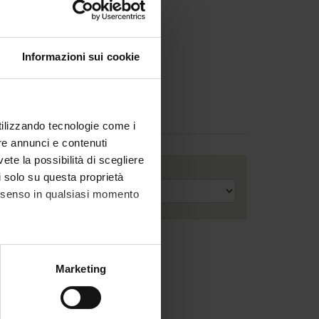
Informazioni sui cookie
utilizzando tecnologie come i
re annunci e contenuti
vete la possibilità di scegliere
Academic year
li solo su questa proprietà
consenso in qualsiasi momento
alche metro,
Marketing
e specifiche (impronte